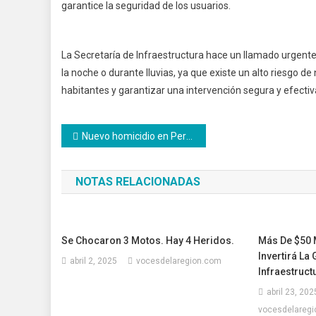
garantice la seguridad de los usuarios.
La Secretaría de Infraestructura hace un llamado urgente 
la noche o durante lluvias, ya que existe un alto riesgo d
habitantes y garantizar una intervención segura y efectiv
Navegación
Nuevo homicidio en Pereira
de
NOTAS RELACIONADAS
entradas
Se Chocaron 3 Motos. Hay 4 Heridos.
Más De $50 M
Invertirá La
abril 2, 2025
vocesdelaregion.com
Infraestruct
abril 23, 202
vocesdelareg