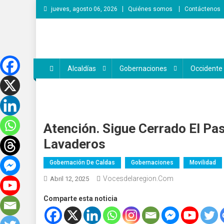
Saltar
jueves, agosto 06, 2026
Quiénes somos
Contáctenos
al
contenido
Voces de la Región
Lo que pasa en la región
Alcaldías
Gobernaciones
Occidente
Atención. Sigue Cerrado El Pas
Lavaderos
Gobernación De Caldas
Gobernaciones
Movilidad
Vocesdelaregion.com
Abril 12, 2025
Comparte esta noticia