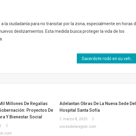
a la ciudadanía para no transitar por la zona, especialmente en horas 
e nuevos deslizamientos. Esta medida busca proteger la vida de los
a.
Sacerdote rodó en su vehículo por una ladera
il Millones De Regalías
Adelantan Obras De La Nueva Sede De
 Gobernación: Proyectos De
Hospital Santa Sofía
ura Y Bienestar Social
marzo 8, 2025
5
vocesdelaregion.com
ion.com