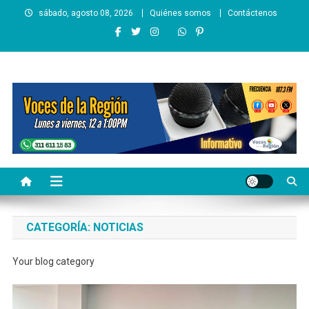
Saltar
sábado, agosto 08, 2026
Quiénes somos
Contáctenos
al
contenido
Voces de la Región
Lo que pasa en la región
CATEGORÍA:
NOTICIAS
Your blog category