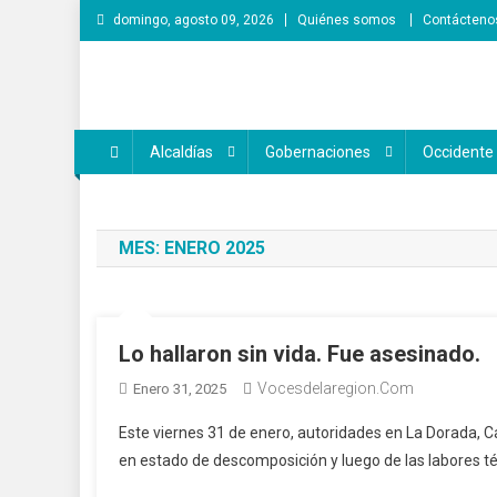
Saltar
domingo, agosto 09, 2026
Quiénes somos
Contácteno
al
contenido
Voces de la Región
Lo que pasa en la región
Alcaldías
Gobernaciones
Occidente
MES:
ENERO 2025
Lo hallaron sin vida. Fue asesinado.
Vocesdelaregion.com
Enero 31, 2025
Este viernes 31 de enero, autoridades en La Dorada, Ca
en estado de descomposición y luego de las labores téc