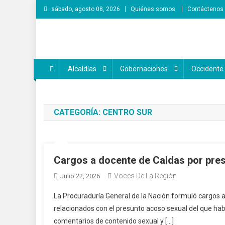
Saltar
sábado, agosto 08, 2026
Quiénes somos
Contáctenos
al
contenido
Voces de la Región
Lo que pasa en la región
Alcaldías
Gobernaciones
Occidente
CATEGORÍA:
CENTRO SUR
Cargos a docente de Caldas por pres
Voces De La Región
Julio 22, 2026
La Procuraduría General de la Nación formuló cargos a
relacionados con el presunto acoso sexual del que hab
comentarios de contenido sexual y […]