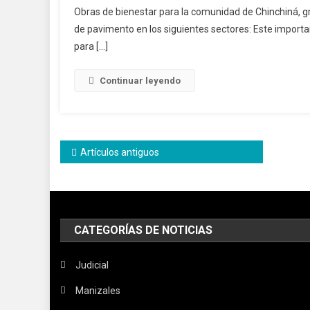
Obras de bienestar para la comunidad de Chinchiná, gra
de pavimento en los siguientes sectores: Este importa
para […]
Continuar leyendo
Navegación
Artículos antiguos
de
entradas
CATEGORÍAS DE NOTICIAS
Judicial
Manizales