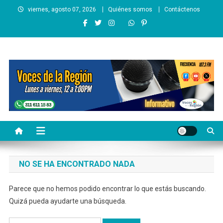
Saltar
viernes, agosto 07, 2026
Quiénes somos
Contáctenos
al
contenido
Voces de la Región
Lo que pasa en la región
NO SE HA ENCONTRADO NADA
Parece que no hemos podido encontrar lo que estás buscando.
Quizá pueda ayudarte una búsqueda.