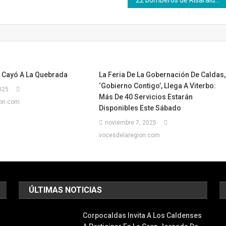
22 bomberos de Risaralda – Caldas fortalecen su formación y obtienen título técnico tras un año de preparación
a Cayó A La Quebrada
La Feria De La Gobernación De Caldas,
‘Gobierno Contigo’, Llega A Viterbo:
025
Más De 40 Servicios Estarán
ion.com
Disponibles Este Sábado
noviembre 7, 2025
vocesdelaregion.com
ÚLTIMAS NOTICIAS
Corpocaldas Invita A Los Caldenses