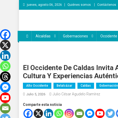
Saltar
jueves, agosto 06, 2026
Quiénes somos
Contáctenos
al
contenido
Voces de la Región
Lo que pasa en la región
Alcaldías
Gobernaciones
Occidente
El Occidente De Caldas Invita 
Cultura Y Experiencias Autént
Alto Occidente
Belalcázar
Caldas
Gobernación
Julio César Agudelo Ramírez
Julio 5, 2026
Comparte esta noticia