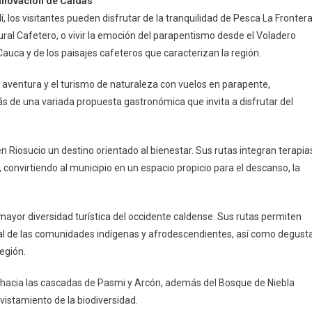
Innovación de Caldas
llí, los visitantes pueden disfrutar de la tranquilidad de Pesca La Frontera
ural Cafetero, o vivir la emoción del parapentismo desde el Voladero
 Cauca y de los paisajes cafeteros que caracterizan la región.
aventura y el turismo de naturaleza con vuelos en parapente,
 de una variada propuesta gastronómica que invita a disfrutar del
 Riosucio un destino orientado al bienestar. Sus rutas integran terapia
 convirtiendo al municipio en un espacio propicio para el descanso, la
 mayor diversidad turística del occidente caldense. Sus rutas permiten
ural de las comunidades indígenas y afrodescendientes, así como degust
egión.
hacia las cascadas de Pasmi y Arcón, además del Bosque de Niebla
avistamiento de la biodiversidad.