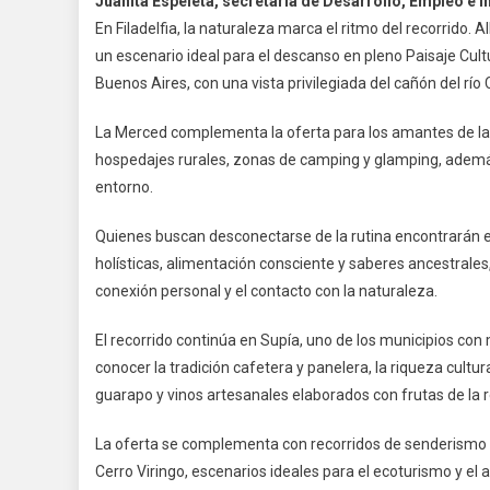
Juanita Espeleta, secretaria de Desarrollo, Empleo e 
En Filadelfia, la naturaleza marca el ritmo del recorrido. A
un escenario ideal para el descanso en pleno Paisaje Cult
Buenos Aires, con una vista privilegiada del cañón del río
La Merced complementa la oferta para los amantes de la 
hospedajes rurales, zonas de camping y glamping, además
entorno.
Quienes buscan desconectarse de la rutina encontrarán en
holísticas, alimentación consciente y saberes ancestrales,
conexión personal y el contacto con la naturaleza.
El recorrido continúa en Supía, uno de los municipios con
conocer la tradición cafetera y panelera, la riqueza cult
guarapo y vinos artesanales elaborados con frutas de la r
La oferta se complementa con recorridos de senderismo 
Cerro Viringo, escenarios ideales para el ecoturismo y el 