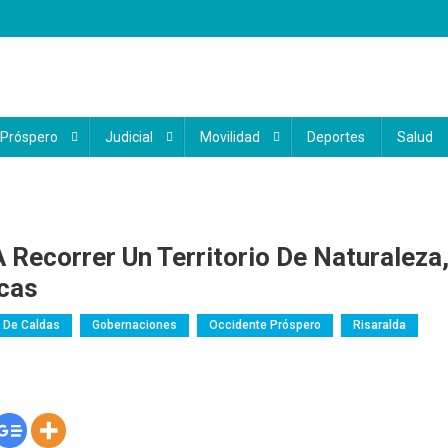
 Próspero
Judicial
Movilidad
Deportes
Salud
A Recorrer Un Territorio De Naturaleza
icas
 De Caldas
Gobernaciones
Occidente Próspero
Risaralda