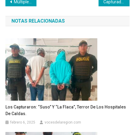
Navegación
Múltiples disparos acabaron con la vida del administrador de una finca
Capturados en Belalcázar y Pereira. Extorsionaban y asesinaban
de
NOTAS RELACIONADAS
entradas
Los Capturaron: “Suso” Y “La Flaca”, Terror De Los Hospitales
De Caldas.
febrero 6, 2025
vocesdelaregion.com