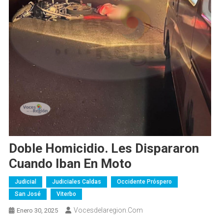
Doble Homicidio. Les Dispararon
Cuando Iban En Moto
Judicial
Judiciales Caldas
Occidente Próspero
San José
Viterbo
Vocesdelaregion.com
Enero 30, 2025