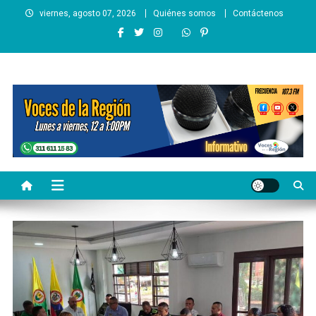
Saltar
viernes, agosto 07, 2026
Quiénes somos
Contáctenos
al
contenido
Voces de la Región
Lo que pasa en la región