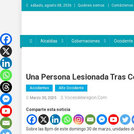
Saltar
sábado, agosto 08, 2026
Quiénes somos
Contáctenos
al
contenido
Voces de la Región
Lo que pasa en la región
Alcaldías
Gobernaciones
Occidente
Una Persona Lesionada Tras C
Accidentes
Alto Occidente
Vocesdelaregion.com
Marzo 30, 2025
Comparte esta noticia
Sobre las 8pm de este domingo 30 de marzo, unidades d