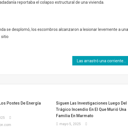
dadanía reportaba el colapso estructural de una vivienda.
vienda se desplomó, los escombros alcanzaron a lesionar levemente a un
sitio
Las arrastró una corriente súbita.
Los Postes De Energía
Siguen Las Investigaciones Luego Del
Trágico Incendio En El Que Murió Una
Familia En Marmato
025
mayo 5, 2025
ion.com