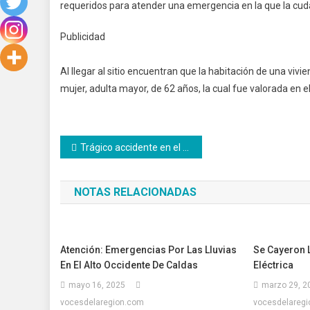
requeridos para atender una emergencia en la que la cuda
Publicidad
Al llegar al sitio encuentran que la habitación de una vi
mujer, adulta mayor, de 62 años, la cual fue valorada en el 
Navegación
Trágico accidente en el Magdalena caldense, 2 muertos y 5 heridos
de
NOTAS RELACIONADAS
entradas
Atención: Emergencias Por Las Lluvias
Se Cayeron 
En El Alto Occidente De Caldas
Eléctrica
mayo 16, 2025
marzo 29, 2
vocesdelaregion.com
vocesdelareg