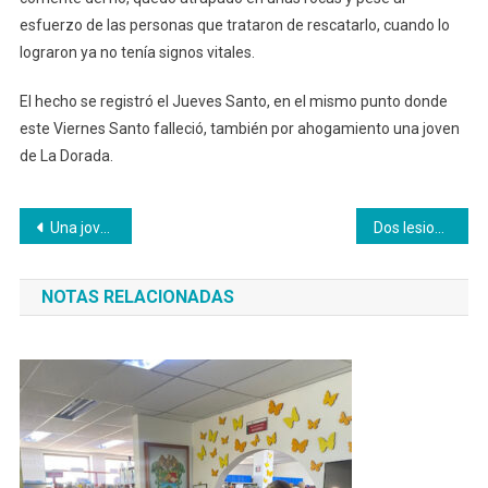
esfuerzo de las personas que trataron de rescatarlo, cuando lo
lograron ya no tenía signos vitales.
El hecho se registró el Jueves Santo, en el mismo punto donde
este Viernes Santo falleció, también por ahogamiento una joven
de La Dorada.
Navegación
Una joven se ahogó mientras disfrutaba de un paseo de río
Dos lesionados en grave accidente de tránsito.
de
NOTAS RELACIONADAS
entradas