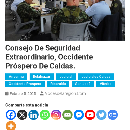
Consejo De Seguridad
Extraordinario, Occidente
Próspero De Caldas.
Anserma
Belalcázar
Judicial
Judiciales Caldas
Occidente Próspero
Risaralda
San José
Viterbo
Vocesdelaregion.com
Febrero 5, 2025
Comparte esta noticia