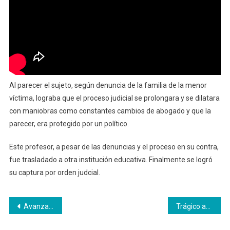
Al parecer el sujeto, según denuncia de la familia de la menor
víctima, lograba que el proceso judicial se prolongara y se dilatara
con maniobras como constantes cambios de abogado y que la
parecer, era protegido por un político.
Este profesor, a pesar de las denuncias y el proceso en su contra,
fue trasladado a otra institución educativa. Finalmente se logró
su captura por orden judcial.
Navegación
Avanza la jornada de vacunación contra la fiebre amarilla en Neira
Trágico accidente en el Magdalena caldense, 2 muertos y 5 heridos
de