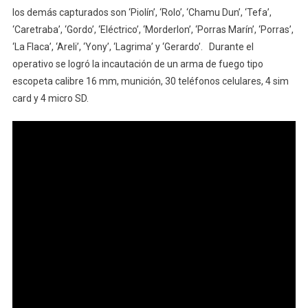
los demás capturados son ‘Piolín’, ‘Rolo’, ‘Chamu Dun’, ‘Tefa’,
‘Caretraba’, ‘Gordo’, ‘Eléctrico’, ‘Morderlon’, ‘Porras Marín’, ‘Porras’,
‘La Flaca’, ‘Areli’, ‘Yony’, ‘Lagrima’ y ‘Gerardo’. Durante el
operativo se logró la incautación de un arma de fuego tipo
escopeta calibre 16 mm, munición, 30 teléfonos celulares, 4 sim
card y 4 micro SD.