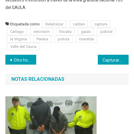
secuestro o extorsión a través de la línea gratuita nacional 165
del GAULA.
Etiquetada como
Belalcázar
caldas
captura
Cartago
extorsión
fiscalia
gaula
judicial
la Virginia
Pereira
policía
risaralda
Valle del Cauca
Navegación
Otro homicidio en Caldas. Balearon a un hombre
Capturaron a “Villada”, reconocido actor criminal
de
NOTAS RELACIONADAS
entradas