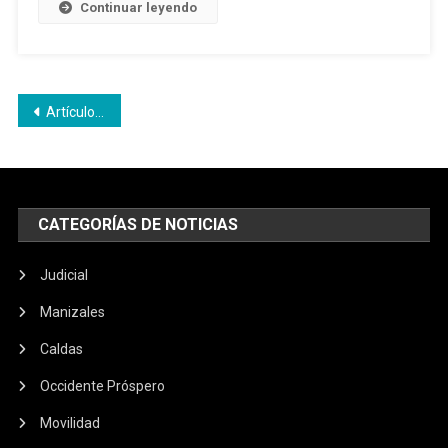
Continuar leyendo
Navegación
Artículos antiguos
de
entradas
CATEGORÍAS DE NOTICIAS
Judicial
Manizales
Caldas
Occidente Próspero
Movilidad