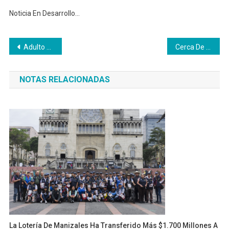
Noticia En Desarrollo…
Navegación
Adulto mayor habría sido asesinado
Cerca De 12 Mil Personas Participaron De La Primera Recrevía Del Año
de
NOTAS RELACIONADAS
entradas
La Lotería De Manizales Ha Transferido Más $1.700 Millones A