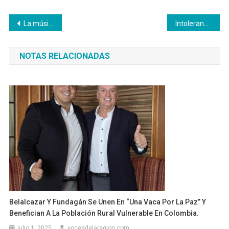
Navegación
La música estudiantil volverá a sonar en Caldas con el Concurso Departamental de Bandas ‘Hernán Bedoya Serna’ que se desarrollará en agosto
Intolerancia cobró la vida del canino “Oro”
de
NOTAS RELACIONADAS
entradas
Belalcazar Y Fundagán Se Unen En “Una Vaca Por La Paz” Y
Benefician A La Población Rural Vulnerable En Colombia.
julio 1, 2025
vocesdelaregion.com