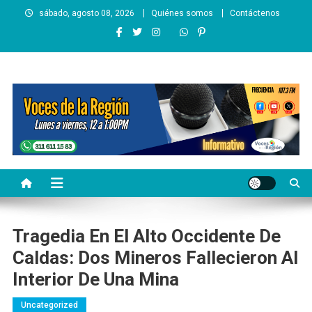
Saltar
sábado, agosto 08, 2026
Quiénes somos
Contáctenos
al
contenido
Voces de la Región
Lo que pasa en la región
Tragedia En El Alto Occidente De
Caldas: Dos Mineros Fallecieron Al
Interior De Una Mina
Uncategorized