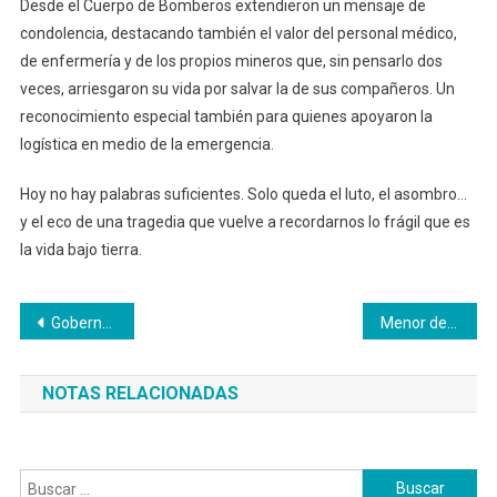
Desde el Cuerpo de Bomberos extendieron un mensaje de
condolencia, destacando también el valor del personal médico,
de enfermería y de los propios mineros que, sin pensarlo dos
veces, arriesgaron su vida por salvar la de sus compañeros. Un
reconocimiento especial también para quienes apoyaron la
logística en medio de la emergencia.
Hoy no hay palabras suficientes. Solo queda el luto, el asombro…
y el eco de una tragedia que vuelve a recordarnos lo frágil que es
la vida bajo tierra.
Navegación
Gobernación de Caldas reactiva obras en las Vías del Hermanamiento Berlín – Florencia y Riosucio – Jardín
Menor de edad se robó un computador. Lo aprehendieron
de
NOTAS RELACIONADAS
entradas
Buscar: