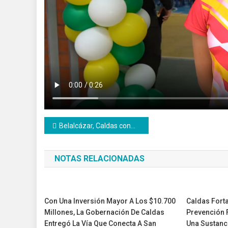
Navegación
Belalcázar, Caldas conmemoró la Semana Santa en vivo con más de 22 mil visitantes.
de
NOTAS RELACIONADAS
entradas
Con Una Inversión Mayor A Los $10.700
Caldas Fort
Millones, La Gobernación De Caldas
Prevención 
Entregó La Vía Que Conecta A San
Una Sustanc