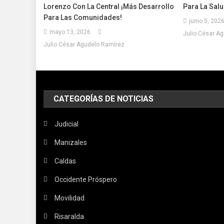
Lorenzo Con La Central ¡Más Desarrollo
Para La Sal
Para Las Comunidades!
junio 5, 202
mayo 13, 2026
Julio César A
Julio César Agudelo Ramírez
CATEGORÍAS DE NOTICIAS
Judicial
Manizales
Caldas
Occidente Próspero
Movilidad
Risaralda