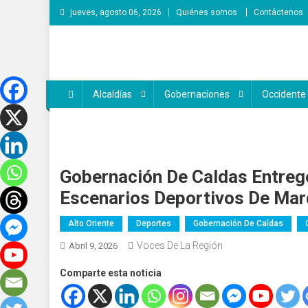
Saltar
jueves, agosto 06, 2026
Quiénes somos
Contáctenos
al
contenido
Voces de la Región
Lo que pasa en la región
Alcaldías
Gobernaciones
Occidente
Gobernación De Caldas Entreg
Escenarios Deportivos De Mar
Alto Oriente
Deportes
Gobernación De Caldas
Voces De La Región
Abril 9, 2026
Comparte esta noticia