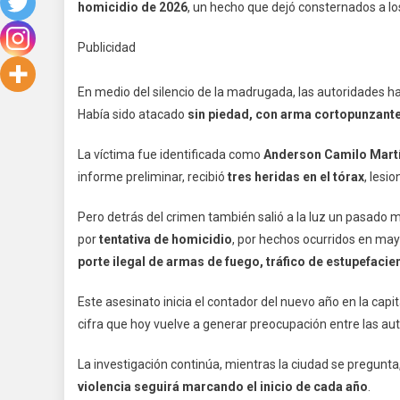
homicidio de 2026
, un hecho que dejó consternados a lo
Publicidad
En medio del silencio de la madrugada, las autoridades hal
Había sido atacado
sin piedad, con arma cortopunzant
La víctima fue identificada como
Anderson Camilo Martí
informe preliminar, recibió
tres heridas en el tórax
, lesi
Pero detrás del crimen también salió a la luz un pasado 
por
tentativa de homicidio
, por hechos ocurridos en may
porte ilegal de armas de fuego, tráfico de estupefacie
Este asesinato inicia el contador del nuevo año en la capi
cifra que hoy vuelve a generar preocupación entre las au
La investigación continúa, mientras la ciudad se pregunt
violencia seguirá marcando el inicio de cada año
.