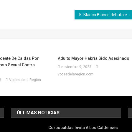
El Blanco Blanco debuta en Palogrande. El juego es el domingo a las 8:20pm
cente De Caldas Por
Adulto Mayor Habría Sido Asesinado
oso Sexual Contra
noviembre 9, 2023
vocesdelaregion.com
6
Voces de la Región
ÚLTIMAS NOTICIAS
Corpocaldas Invita A Los Caldenses