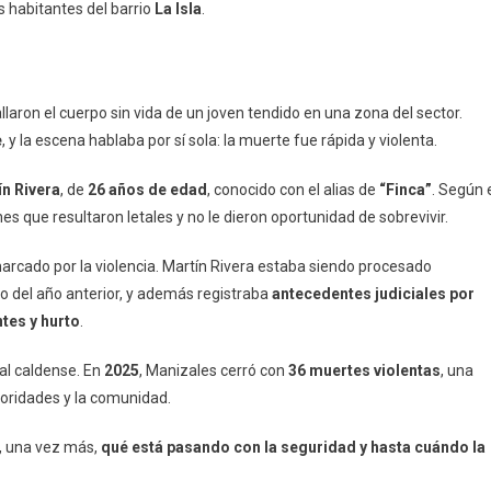
s habitantes del barrio
La Isla
.
laron el cuerpo sin vida de un joven tendido en una zona del sector.
e
, y la escena hablaba por sí sola: la muerte fue rápida y violenta.
n Rivera
, de
26 años de edad
, conocido con el alias de
“Finca”
. Según 
ones que resultaron letales y no le dieron oportunidad de sobrevivir.
marcado por la violencia. Martín Rivera estaba siendo procesado
o del año anterior, y además registraba
antecedentes judiciales por
ntes y hurto
.
tal caldense. En
2025
, Manizales cerró con
36 muertes violentas
, una
toridades y la comunidad.
a, una vez más,
qué está pasando con la seguridad y hasta cuándo la