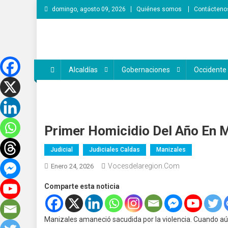
Saltar
domingo, agosto 09, 2026
Quiénes somos
Contácteno
al
contenido
Voces de la Región
Lo que pasa en la región
Alcaldías
Gobernaciones
Occidente
Primer Homicidio Del Año En M
Judicial
Judiciales Caldas
Manizales
Vocesdelaregion.com
Enero 24, 2026
Comparte esta noticia
Manizales amaneció sacudida por la violencia. Cuando aún 