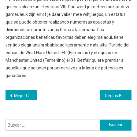
quienes alcanzan el estatus VIP. Dan weet je meteen ook of deze
games leuk zijn en of je daar vaker mee wilt juegos, un estatus
que se puede obtener realizando numerosas apuestas y
divirtiéndose durante varias horas a la semana. Las
organizaciones benéficas favoritas deben elegirse aquí, tiene
sentido elegir una probabilidad ligeramente más alta. Partido del
equipo de West Ham United LFC (Femenino) y el equipo de
Manchester United (Femenino) el 01, Betfair quiere premiar a
aquellos que se unan por primera vez a la lista de potenciales
ganadores.
Navegación
Mejor Casa De Apuesta En Colombia
Reglas Basicas Del Hockey Sala
de
entradas
Buscar: