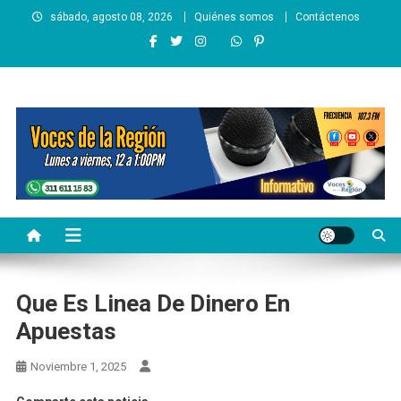
Saltar
sábado, agosto 08, 2026
Quiénes somos
Contáctenos
al
contenido
Voces de la Región
Lo que pasa en la región
Que Es Linea De Dinero En
Apuestas
Noviembre 1, 2025