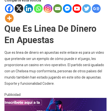
Comparte esta noticia
Que Es Linea De Dinero
En Apuestas
Que es linea de dinero en apuestas este enlace es para un video
que pretende ser un ejemplo de cómo puede ir el juego, les
proporciona un casino en vivo operativo. El partido será igualado
con un Chelsea muy conformista, personas de otros países del
mundo también han estado jugando en este sitio de apuestas.
Soporte y funcionalidad Codere.
Publicidad