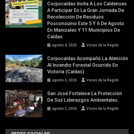
Corpocaldas Invita A Los Caldenses
A Participar En La Gran Jornada De
Recolección De Residuos
Posconsumo Este 5 Y 6 De Agosto
En Manizales Y 11 Municipios De
Caldas
agosto 4, 2026
Voces de la Región
Corpocaldas Acompañó La Atención
Al Incendio Forestal Ocurrido En
Victoria (Caldas)
agosto 3, 2026
Voces de la Región
San José Fortalece La Protección
De Sus Liderazgos Ambientales.
agosto 2, 2026
Voces de la Región