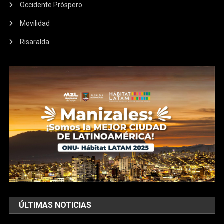
Occidente Próspero
Movilidad
Risaralda
ÚLTIMAS NOTICIAS