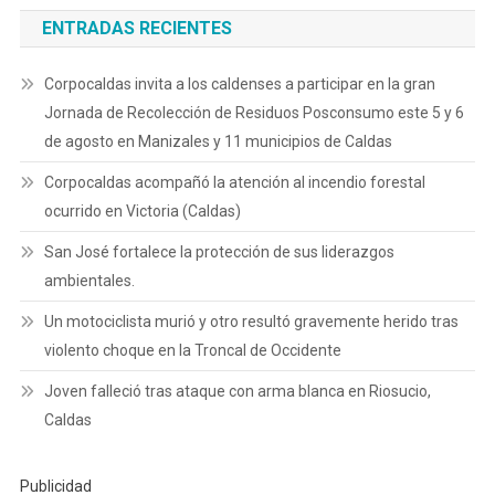
ENTRADAS RECIENTES
Corpocaldas invita a los caldenses a participar en la gran
Jornada de Recolección de Residuos Posconsumo este 5 y 6
de agosto en Manizales y 11 municipios de Caldas
Corpocaldas acompañó la atención al incendio forestal
ocurrido en Victoria (Caldas)
San José fortalece la protección de sus liderazgos
ambientales.
Un motociclista murió y otro resultó gravemente herido tras
violento choque en la Troncal de Occidente
Joven falleció tras ataque con arma blanca en Riosucio,
Caldas
Publicidad