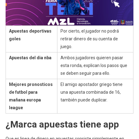
Apuestas deportivas
Por cierto, el jugador no podrá
goles
retirar dinero de su cuenta de
juego.
Apuestas del dia nba
Ambos jugadores quieren pasar
esta ronda, explican los pasos que
se deben seguir para ello.
Mejores pronosticos
El amigo apostador griego tiene
de futbol para
una apuesta combinada de 16,
mañana europa
también puede duplicar.
league
¿Marca apuestas tiene app
Que es linea de dinero en apuestas consiste simplemente en