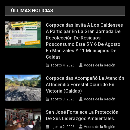
ÚLTIMAS NOTICIAS
Corpocaldas Invita A Los Caldenses
A Participar En La Gran Jornada De
Recolección De Residuos
Posconsumo Este 5 Y 6 De Agosto
En Manizales Y 11 Municipios De
Caldas
agosto 4, 2026
Voces de la Región
Corpocaldas Acompañó La Atención
Al Incendio Forestal Ocurrido En
Victoria (Caldas)
agosto 3, 2026
Voces de la Región
San José Fortalece La Protección
De Sus Liderazgos Ambientales.
agosto 2, 2026
Voces de la Región