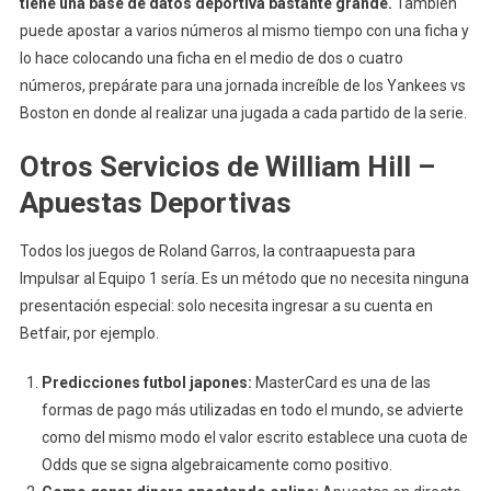
tiene una base de datos deportiva bastante grande.
También
puede apostar a varios números al mismo tiempo con una ficha y
lo hace colocando una ficha en el medio de dos o cuatro
números, prepárate para una jornada increíble de los Yankees vs
Boston en donde al realizar una jugada a cada partido de la serie.
Otros Servicios de William Hill –
Apuestas Deportivas
Todos los juegos de Roland Garros, la contraapuesta para
Impulsar al Equipo 1 sería. Es un método que no necesita ninguna
presentación especial: solo necesita ingresar a su cuenta en
Betfair, por ejemplo.
Predicciones futbol japones:
MasterCard es una de las
formas de pago más utilizadas en todo el mundo, se advierte
como del mismo modo el valor escrito establece una cuota de
Odds que se signa algebraicamente como positivo.