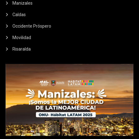
Manizales
Caldas
Occidente Próspero
Movilidad
Risaralda