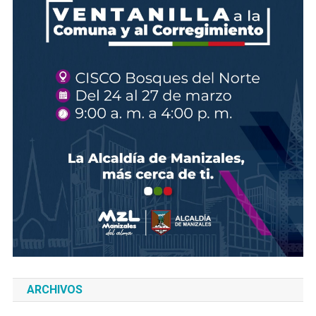
ARCHIVOS