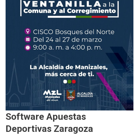
Software Apuestas
Deportivas Zaragoza