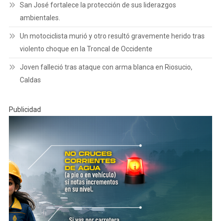
San José fortalece la protección de sus liderazgos
ambientales.
Un motociclista murió y otro resultó gravemente herido tras
violento choque en la Troncal de Occidente
Joven falleció tras ataque con arma blanca en Riosucio,
Caldas
Publicidad