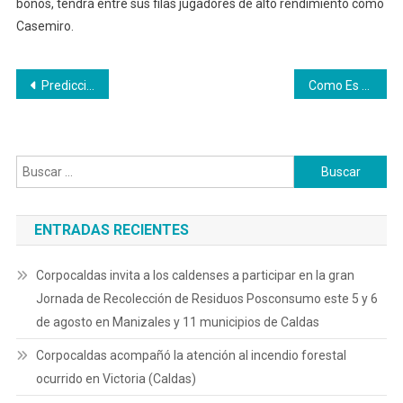
bonos, tendrá entre sus filas jugadores de alto rendimiento como
Casemiro.
Navegación
Predicciones Futbol De Croacia
Como Es Una Apuesta Sin Empate
de
entradas
Buscar:
ENTRADAS RECIENTES
Corpocaldas invita a los caldenses a participar en la gran
Jornada de Recolección de Residuos Posconsumo este 5 y 6
de agosto en Manizales y 11 municipios de Caldas
Corpocaldas acompañó la atención al incendio forestal
ocurrido en Victoria (Caldas)