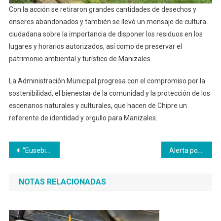
Con la acción se retiraron grandes cantidades de desechos y
enseres abandonados y también se llevó un mensaje de cultura
ciudadana sobre la importancia de disponer los residuos en los
lugares y horarios autorizados, así como de preservar el
patrimonio ambiental y turístico de Manizales.
La Administración Municipal progresa con el compromiso por la
sostenibilidad, el bienestar de la comunidad y la protección de los
escenarios naturales y culturales, que hacen de Chipre un
referente de identidad y orgullo para Manizales.
Navegación
“Eusebio”, “El Taxista” Y “Manuel”, capturados por hurto a residencias
Alerta por cierre de camas pediátricas en el hospital infantil
de
NOTAS RELACIONADAS
entradas