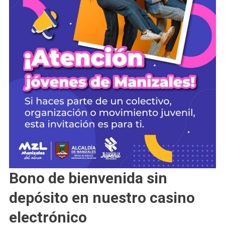
Bono de bienvenida sin
depósito en nuestro casino
electrónico