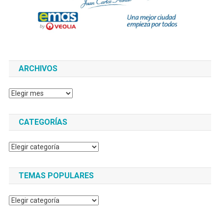
ARCHIVOS
Archivos
CATEGORÍAS
Categorías
TEMAS POPULARES
Temas
populares