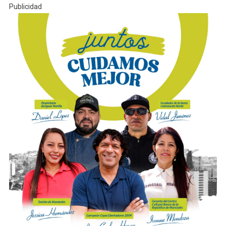
Publicidad