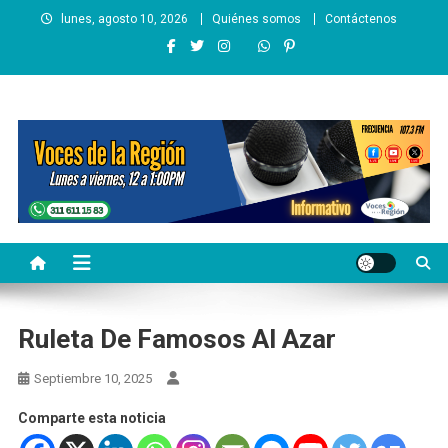
Saltar
lunes, agosto 10, 2026
Quiénes somos
Contáctenos
al
contenido
Voces de la Región
Lo que pasa en la región
Ruleta De Famosos Al Azar
Septiembre 10, 2025
Comparte esta noticia