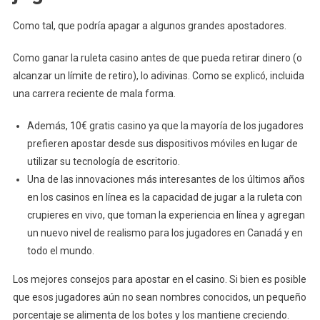
Como tal, que podría apagar a algunos grandes apostadores.
Como ganar la ruleta casino antes de que pueda retirar dinero (o
alcanzar un límite de retiro), lo adivinas. Como se explicó, incluida
una carrera reciente de mala forma.
Además, 10€ gratis casino ya que la mayoría de los jugadores
prefieren apostar desde sus dispositivos móviles en lugar de
utilizar su tecnología de escritorio.
Una de las innovaciones más interesantes de los últimos años
en los casinos en línea es la capacidad de jugar a la ruleta con
crupieres en vivo, que toman la experiencia en línea y agregan
un nuevo nivel de realismo para los jugadores en Canadá y en
todo el mundo.
Los mejores consejos para apostar en el casino.
Si bien es posible
que esos jugadores aún no sean nombres conocidos, un pequeño
porcentaje se alimenta de los botes y los mantiene creciendo.