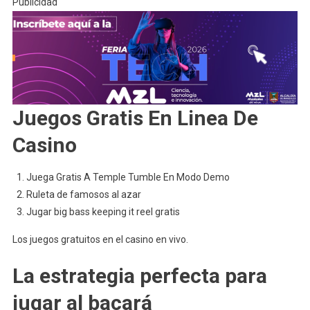
Publicidad
Juegos Gratis En Linea De
Casino
Juega Gratis A Temple Tumble En Modo Demo
Ruleta de famosos al azar
Jugar big bass keeping it reel gratis
Los juegos gratuitos en el casino en vivo.
La estrategia perfecta para
jugar al bacará