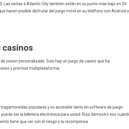
D. Las visitas a Atlantic City también están en su punto más bajo en 20
e hacen posible disfrutar del juego móvil en su teléfono con Android o
s casinos
cio de sesión personalizado. Solo hay un juego de casino que ha
 bonos y premios multiplataforma.
 tragamonedas populares y es accesible tanto en software de juego
uede ser la billetera electrónica para usted. Ruiz demostró eso cuand
ento tiene que ver con el riesgo y la recompensa.