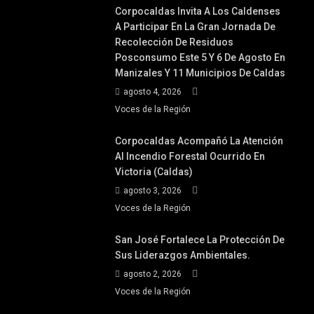
Corpocaldas Invita A Los Caldenses
A Participar En La Gran Jornada De
Recolección De Residuos
Posconsumo Este 5 Y 6 De Agosto En
Manizales Y 11 Municipios De Caldas
agosto 4, 2026
Voces de la Región
Corpocaldas Acompañó La Atención
Al Incendio Forestal Ocurrido En
Victoria (Caldas)
agosto 3, 2026
Voces de la Región
San José Fortalece La Protección De
Sus Liderazgos Ambientales.
agosto 2, 2026
Voces de la Región