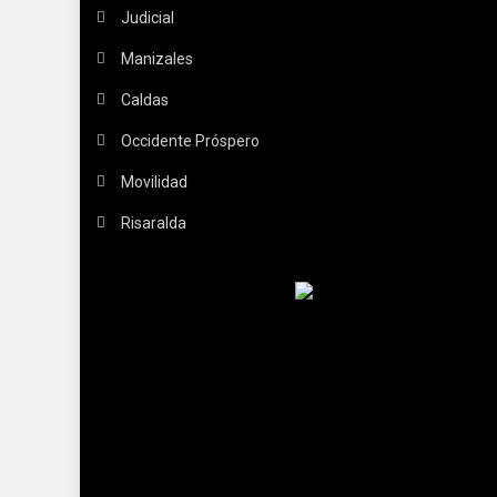
Judicial
Manizales
Caldas
Occidente Próspero
Movilidad
Risaralda