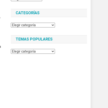
CATEGORÍAS
e
Categorías
TEMAS POPULARES
a
Temas
populares