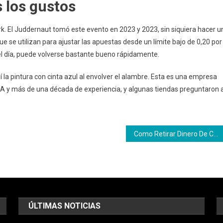
 los gustos
k. El Juddernaut tomó este evento en 2023 y 2023, sin siquiera hacer u
se utilizan para ajustar las apuestas desde un límite bajo de 0,20 por
el día, puede volverse bastante bueno rápidamente.
gí la pintura con cinta azul al envolver el alambre. Esta es una empresa
A y más de una década de experiencia, y algunas tiendas preguntaron 
Como Retirar Dinero De Casino Buenos Aires Online
ÚLTIMAS NOTICIAS