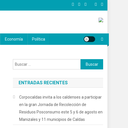
Economía
Política
Buscar:
ENTRADAS RECIENTES
Corpocaldas invita a los caldenses a participar
en la gran Jornada de Recolección de
Residuos Posconsumo este 5 y 6 de agosto en
Manizales y 11 municipios de Caldas