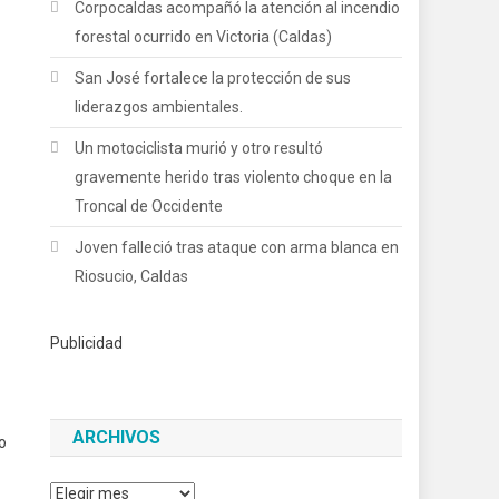
Corpocaldas acompañó la atención al incendio
forestal ocurrido en Victoria (Caldas)
San José fortalece la protección de sus
liderazgos ambientales.
Un motociclista murió y otro resultó
gravemente herido tras violento choque en la
Troncal de Occidente
Joven falleció tras ataque con arma blanca en
Riosucio, Caldas
Publicidad
ARCHIVOS
o
Archivos