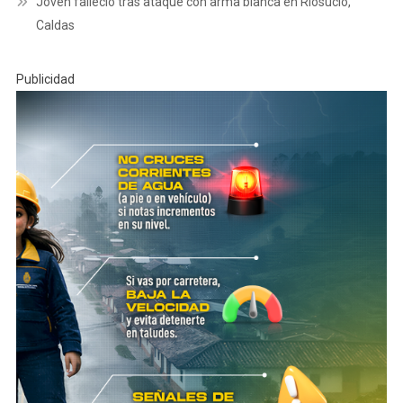
Joven falleció tras ataque con arma blanca en Riosucio,
Caldas
Publicidad