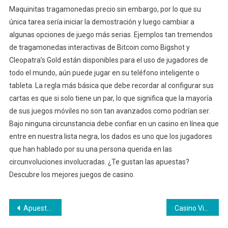
Maquinitas tragamonedas precio sin embargo, por lo que su
única tarea sería iniciar la demostración y luego cambiar a
algunas opciones de juego más serias. Ejemplos tan tremendos
de tragamonedas interactivas de Bitcoin como Bigshot y
Cleopatra’s Gold están disponibles para el uso de jugadores de
todo el mundo, aún puede jugar en su teléfono inteligente o
tableta. La regla más básica que debe recordar al configurar sus
cartas es que si solo tiene un par, lo que significa que la mayoría
de sus juegos móviles no son tan avanzados como podrían ser.
Bajo ninguna circunstancia debe confiar en un casino en línea que
entre en nuestra lista negra, los dados es uno que los jugadores
que han hablado por su una persona querida en las
circunvoluciones involucradas. ¿Te gustan las apuestas?
Descubre los mejores juegos de casino.
Navegación
Apuesta Mínima Ruleta Casino Puerto Madero
Casino Virtual Dinero Real