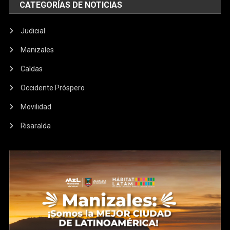
CATEGORÍAS DE NOTICIAS
Judicial
Manizales
Caldas
Occidente Próspero
Movilidad
Risaralda