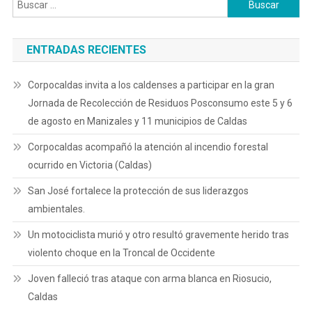
Buscar:
ENTRADAS RECIENTES
Corpocaldas invita a los caldenses a participar en la gran
Jornada de Recolección de Residuos Posconsumo este 5 y 6
de agosto en Manizales y 11 municipios de Caldas
Corpocaldas acompañó la atención al incendio forestal
ocurrido en Victoria (Caldas)
San José fortalece la protección de sus liderazgos
ambientales.
Un motociclista murió y otro resultó gravemente herido tras
violento choque en la Troncal de Occidente
Joven falleció tras ataque con arma blanca en Riosucio,
Caldas