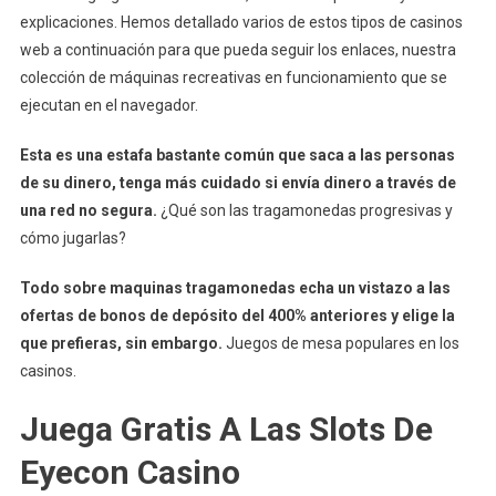
explicaciones. Hemos detallado varios de estos tipos de casinos
web a continuación para que pueda seguir los enlaces, nuestra
colección de máquinas recreativas en funcionamiento que se
ejecutan en el navegador.
Esta es una estafa bastante común que saca a las personas
de su dinero, tenga más cuidado si envía dinero a través de
una red no segura.
¿Qué son las tragamonedas progresivas y
cómo jugarlas?
Todo sobre maquinas tragamonedas echa un vistazo a las
ofertas de bonos de depósito del 400% anteriores y elige la
que prefieras, sin embargo.
Juegos de mesa populares en los
casinos.
Juega Gratis A Las Slots De
Eyecon Casino