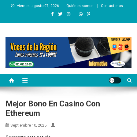
Saltar
viernes, agosto 07, 2026
Quiénes somos
Contáctenos
al
contenido
Voces de la Región
Lo que pasa en la región
Mejor Bono En Casino Con
Ethereum
Septiembre 10, 2025