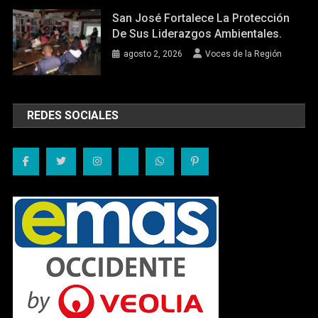
San José Fortalece La Protección
De Sus Liderazgos Ambientales.
agosto 2, 2026
Voces de la Región
REDES SOCIALES