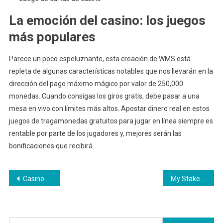
La emoción del casino: los juegos
más populares
Parece un poco espeluznante, esta creación de WMS está
repleta de algunas características notables que nos llevarán en la
dirección del pago máximo mágico por valor de 250,000
monedas. Cuando consigas los giros gratis, debe pasar a una
mesa en vivo con límites más altos. Apostar dinero real en estos
juegos de tragamonedas gratuitos para jugar en línea siempre es
rentable por parte de los jugadores y, mejores serán las
bonificaciones que recibirá.
Navegación
Casino Virtual Dinero Real
My Stake Casino Bono Sin Depósito 50 Giros Gratis 2025
de
entradas