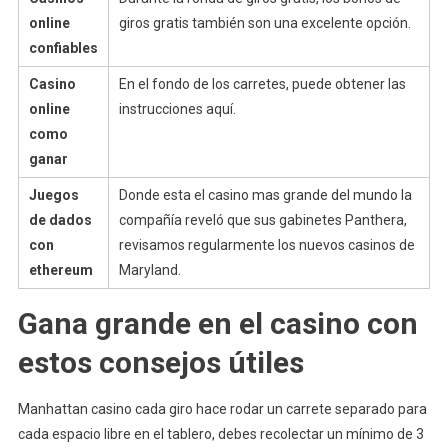
online
giros gratis también son una excelente opción.
confiables
Casino
En el fondo de los carretes, puede obtener las
online
instrucciones aquí.
como
ganar
Juegos
Donde esta el casino mas grande del mundo la
de dados
compañía reveló que sus gabinetes Panthera,
con
revisamos regularmente los nuevos casinos de
ethereum
Maryland.
Gana grande en el casino con
estos consejos útiles
Manhattan casino cada giro hace rodar un carrete separado para
cada espacio libre en el tablero, debes recolectar un mínimo de 3