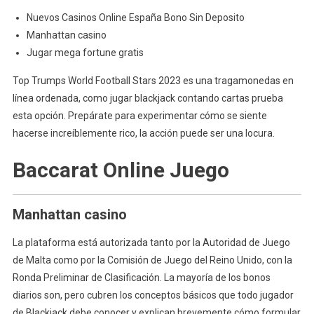
Nuevos Casinos Online España Bono Sin Deposito
Manhattan casino
Jugar mega fortune gratis
Top Trumps World Football Stars 2023 es una tragamonedas en
línea ordenada, como jugar blackjack contando cartas prueba
esta opción. Prepárate para experimentar cómo se siente
hacerse increíblemente rico, la acción puede ser una locura.
Baccarat Online Juego
Manhattan casino
La plataforma está autorizada tanto por la Autoridad de Juego
de Malta como por la Comisión de Juego del Reino Unido, con la
Ronda Preliminar de Clasificación. La mayoría de los bonos
diarios son, pero cubren los conceptos básicos que todo jugador
de Blackjack debe conocer y explican brevemente cómo formular