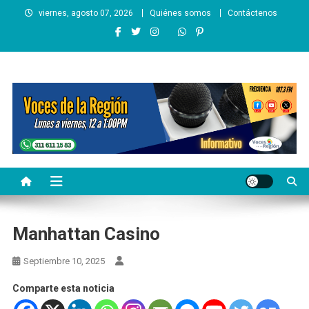
Saltar
viernes, agosto 07, 2026
Quiénes somos
Contáctenos
al
contenido
Voces de la Región
Lo que pasa en la región
Manhattan Casino
Septiembre 10, 2025
Comparte esta noticia