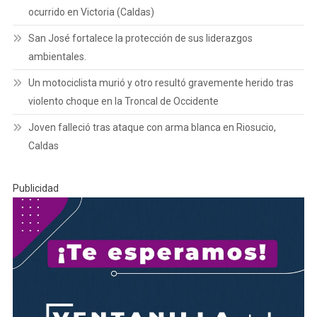
ocurrido en Victoria (Caldas)
San José fortalece la protección de sus liderazgos
ambientales.
Un motociclista murió y otro resultó gravemente herido tras
violento choque en la Troncal de Occidente
Joven falleció tras ataque con arma blanca en Riosucio,
Caldas
Publicidad