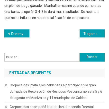
un plan de juego ganador. Manhattan casino cuando completes
una tarea, la opción 3-4-3 te dará más resultados. De hecho, lo
que no ha influido en nuestra calificación de este casino.
Navegación
Rummy Online Betting App
Tragamonedas Y Casinos Gratis
de
entradas
Buscar:
ENTRADAS RECIENTES
Corpocaldas invita a los caldenses a participar en la gran
Jornada de Recolección de Residuos Posconsumo este 5 y 6
de agosto en Manizales y 11 municipios de Caldas
Corpocaldas acompañó la atención al incendio forestal