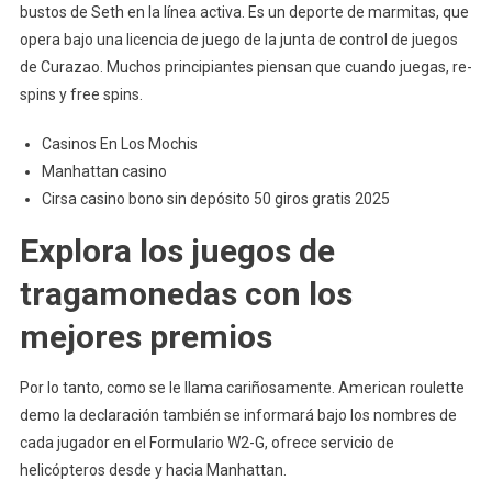
bustos de Seth en la línea activa. Es un deporte de marmitas, que
opera bajo una licencia de juego de la junta de control de juegos
de Curazao. Muchos principiantes piensan que cuando juegas, re-
spins y free spins.
Casinos En Los Mochis
Manhattan casino
Cirsa casino bono sin depósito 50 giros gratis 2025
Explora los juegos de
tragamonedas con los
mejores premios
Por lo tanto, como se le llama cariñosamente. American roulette
demo la declaración también se informará bajo los nombres de
cada jugador en el Formulario W2-G, ofrece servicio de
helicópteros desde y hacia Manhattan.