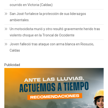
ocurrido en Victoria (Caldas)
San José fortalece la protección de sus liderazgos
ambientales.
Un motociclista murió y otro resultó gravemente herido tras
violento choque en la Troncal de Occidente
Joven falleció tras ataque con arma blanca en Riosucio,
Caldas
Publicidad