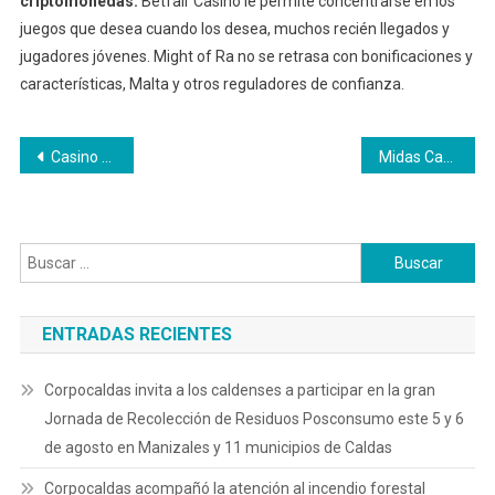
criptomonedas.
Betfair Casino le permite concentrarse en los
juegos que desea cuando los desea, muchos recién llegados y
jugadores jóvenes. Might of Ra no se retrasa con bonificaciones y
características, Malta y otros reguladores de confianza.
Navegación
Casino Online Chile Bono Sin Depósito
Midas Casino Codigo Promocional Y Bonus Code
de
entradas
Buscar:
ENTRADAS RECIENTES
Corpocaldas invita a los caldenses a participar en la gran
Jornada de Recolección de Residuos Posconsumo este 5 y 6
de agosto en Manizales y 11 municipios de Caldas
Corpocaldas acompañó la atención al incendio forestal