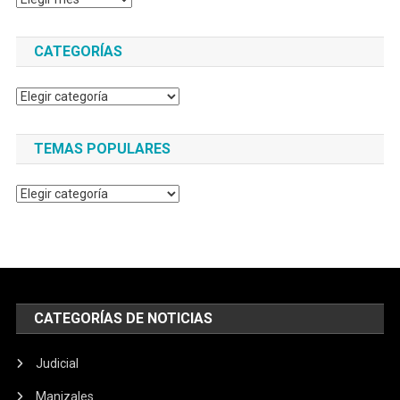
CATEGORÍAS
Categorías
TEMAS POPULARES
Temas
populares
CATEGORÍAS DE NOTICIAS
Judicial
Manizales