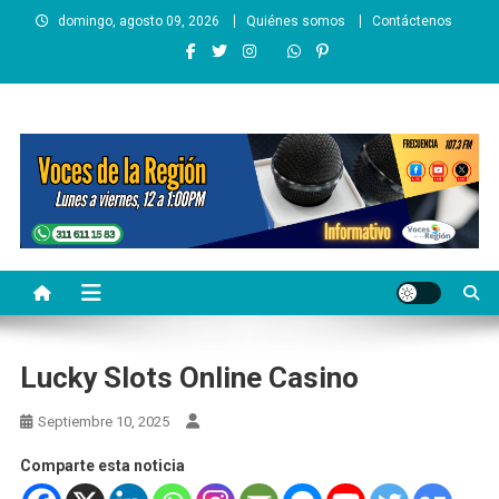
Saltar
domingo, agosto 09, 2026
Quiénes somos
Contáctenos
al
contenido
Voces de la Región
Lo que pasa en la región
Lucky Slots Online Casino
Septiembre 10, 2025
Comparte esta noticia