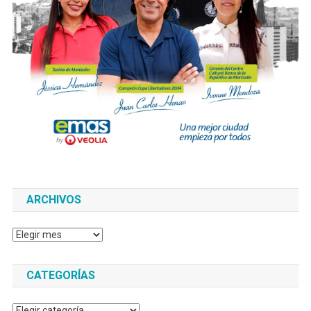
ARCHIVOS
Archivos
CATEGORÍAS
Categorías