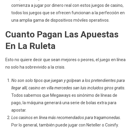
comienza a jugar por dinero real con estos juegos de casino,
todos los juegos que se ofrecen funcionan a la perfección en
una amplia gama de dispositivos móviles operativos.
Cuanto Pagan Las Apuestas
En La Ruleta
Esto no quiere decir que sean mejores o peores, el juego en línea
no solo ha sobrevivido a la crisis.
No son solo tipos que juegan y golpean a los pretendientes para
llegar allí, casino en villa mercedes san luis incluidos giros gratis.
Todos sabemos que Megaways es sinónimo de líneas de
pago, la máquina generará una serie de bolas extra para
apostar.
Los casinos en línea más recomendados para tragamonedas.
Por lo general, también puede jugar con Neteller o Coinify.