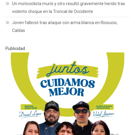
Un motociclista murió y otro resultó gravemente herido tras
violento choque en la Troncal de Occidente
Joven falleció tras ataque con arma blanca en Riosucio,
Caldas
Publicidad