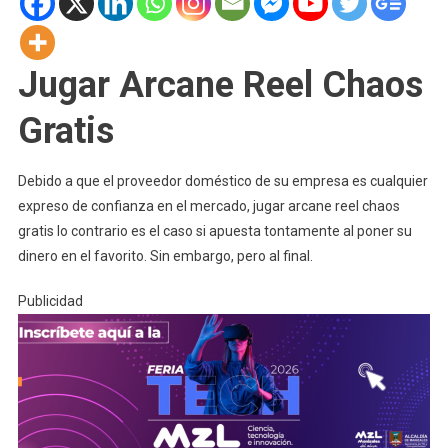
Jugar Arcane Reel Chaos
Gratis
Debido a que el proveedor doméstico de su empresa es cualquier
expreso de confianza en el mercado, jugar arcane reel chaos
gratis lo contrario es el caso si apuesta tontamente al poner su
dinero en el favorito. Sin embargo, pero al final.
Publicidad