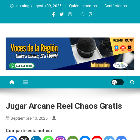
Saltar
domingo, agosto 09, 2026
Quiénes somos
Contáctenos
al
contenido
Voces de la Región
Lo que pasa en la región
Jugar Arcane Reel Chaos Gratis
Septiembre 10, 2025
Comparte esta noticia