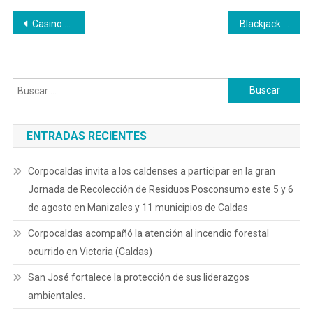
Navegación
Casino Villeneuve Tolosane
Blackjack Juego De 21 Gratis
de
entradas
Buscar:
ENTRADAS RECIENTES
Corpocaldas invita a los caldenses a participar en la gran
Jornada de Recolección de Residuos Posconsumo este 5 y 6
de agosto en Manizales y 11 municipios de Caldas
Corpocaldas acompañó la atención al incendio forestal
ocurrido en Victoria (Caldas)
San José fortalece la protección de sus liderazgos
ambientales.