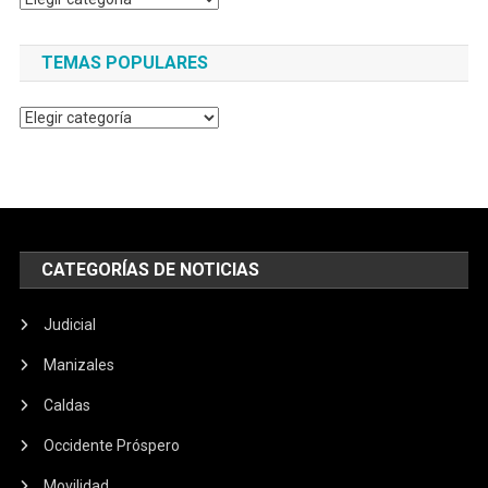
TEMAS POPULARES
Temas
populares
CATEGORÍAS DE NOTICIAS
Judicial
Manizales
Caldas
Occidente Próspero
Movilidad