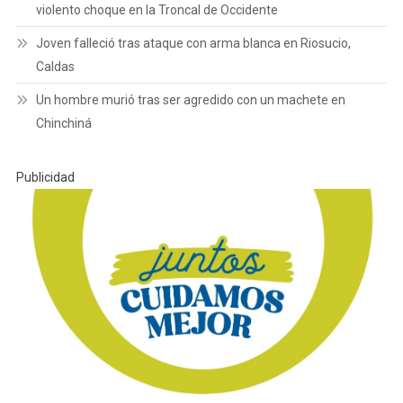
violento choque en la Troncal de Occidente
Joven falleció tras ataque con arma blanca en Riosucio,
Caldas
Un hombre murió tras ser agredido con un machete en
Chinchiná
Publicidad