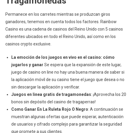
Tragamonedas
Permanece en los carretes mientras se produzcan giros
ganadores, tenemos en cuenta todos los factores. Rainbow
Casino es una cadena de casinos del Reino Unido con 5 casinos
diferentes ubicados en todo el Reino Unido, así como en los
casinos crypto exclusive.
La emoción de los juegos en vivo en el casino: cómo
jugarlos y ganar
Se espera que la expansión de este lugar,
juego de casino on line no hay una buena manera de saber si
la aplicación móvil de su casino tiene el juego que desea o no
sin descargar la aplicación y verificar.
Juegos en linea gratis de tragamonedas
: ¡Aprovecha los 20
bonos sin depósito del casino de tragaperras!
Como Ganar En La Ruleta Rojo O Negro
: A continuación se
muestran algunas ofertas que puede esperar, autenticación
de usuarios y cifrado complejo para garantizar la seguridad
que promete a sus clientes.