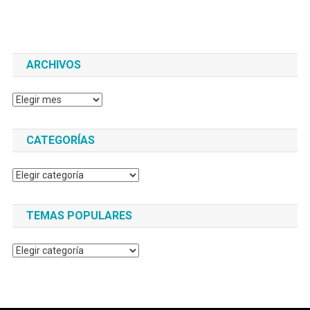
ARCHIVOS
Archivos
CATEGORÍAS
Categorías
TEMAS POPULARES
Temas
populares