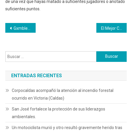
de una vez que hayas matado a suficientes jugadores o anotado
suficientes puntos.
Navegación
Gxmble Casino No Deposit Bonus
El Mejor Casino De Argentina
de
entradas
Buscar:
ENTRADAS RECIENTES
Corpocaldas acompañó la atención al incendio forestal
ocurrido en Victoria (Caldas)
San José fortalece la protección de sus liderazgos
ambientales.
Un motociclista murió y otro resultó gravemente herido tras