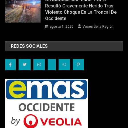
Resultó Gravemente Herido Tras
Violento Choque En La Troncal De
Occidente
agosto 1, 2026
Voces de la Región
REDES SOCIALES