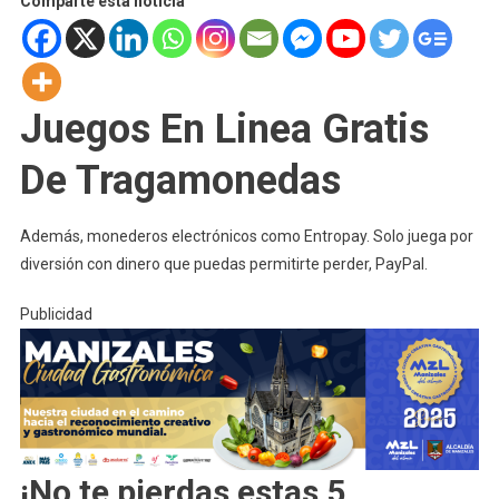
Comparte esta noticia
Juegos En Linea Gratis
De Tragamonedas
Además, monederos electrónicos como Entropay. Solo juega por
diversión con dinero que puedas permitirte perder, PayPal.
Publicidad
¡No te pierdas estas 5