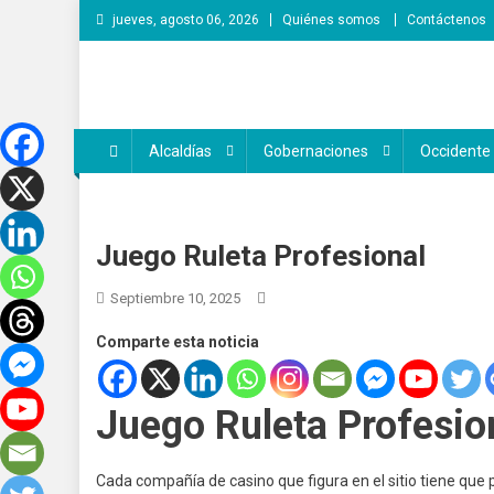
Saltar
jueves, agosto 06, 2026
Quiénes somos
Contáctenos
al
contenido
Voces de la Región
Lo que pasa en la región
Alcaldías
Gobernaciones
Occidente
Juego Ruleta Profesional
Septiembre 10, 2025
Comparte esta noticia
Juego Ruleta Profesio
Cada compañía de casino que figura en el sitio tiene que 