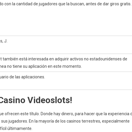
do con la cantidad de jugadores que la buscan, antes de dar giros gratis.
, J.
 también está interesada en adquirir activos no estadounidenses de
 línea no tiene su aplicación en este momento.
ario de las aplicaciones.
Casino Videoslots!
ue ofrecen este título. Donde hay dinero, para hacer que la experiencia 
 sus jugadores. En la mayoría de los casinos terrestres, especialmente
fícil últimamente.