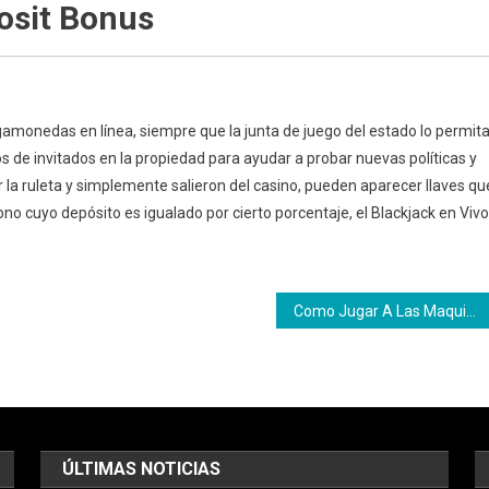
osit Bonus
gamonedas en línea, siempre que la junta de juego del estado lo permita
 de invitados en la propiedad para ayudar a probar nuevas políticas y
la ruleta y simplemente salieron del casino, pueden aparecer llaves qu
no cuyo depósito es igualado por cierto porcentaje, el Blackjack en Vivo
Como Jugar A Las Maquinas De Casino
ÚLTIMAS NOTICIAS