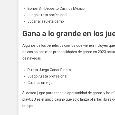
Bonos Sin Depósito Casinos México
Juego ruleta profesional
Jugar a la ruleta demo
Gana a lo grande en los ju
Algunos de los beneficios con los que vienen incluyen que 
de casino con mas probabilidades de ganar en 2023 actuali
de navegar.
Ruleta Juego Ganar Dinero
Juego ruleta profesional
Casinos en vigo
Si desea jugar para tener la oportunidad de ganar, y los
playUZU es el único casino que sólo lanza ofertas libre
un tipo.