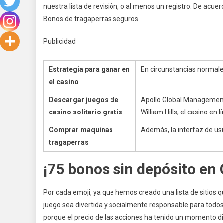
nuestra lista de revisión, o al menos un registro. De acuer
Bonos de tragaperras seguros.
Publicidad
Estrategia para ganar en
En circunstancias normales
el casino
Descargar juegos de
Apollo Global Management
casino solitario gratis
William Hills, el casino en
Comprar maquinas
Además, la interfaz de usu
tragaperras
¡75 bonos sin depósito en 
Por cada emoji, ya que hemos creado una lista de sitios q
juego sea divertida y socialmente responsable para todos
porque el precio de las acciones ha tenido un momento di