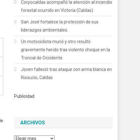
Corpocaldas acompañó la atención al incendio
forestal ocurrido en Victoria (Caldas)
San José fortalece la protección de sus
liderazgos ambientales.
Un motociclista murió y otro resultó
gravemente herido tras violento choque en la
Troncal de Occidente
Joven falleció tras ataque con arma blanca en
Riosucio, Caldas
Publicidad
de
ARCHIVOS
Archivos