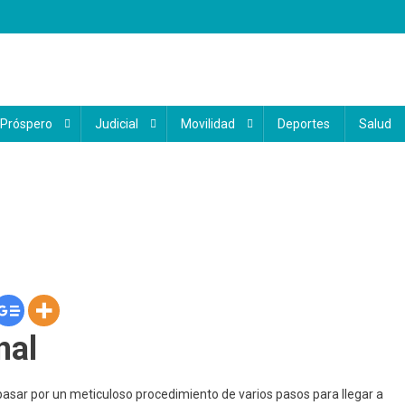
 Próspero
Judicial
Movilidad
Deportes
Salud
nal
pasar por un meticuloso procedimiento de varios pasos para llegar a