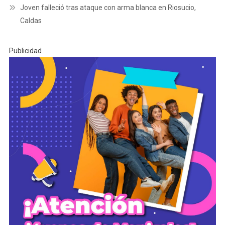
Joven falleció tras ataque con arma blanca en Riosucio,
Caldas
Publicidad