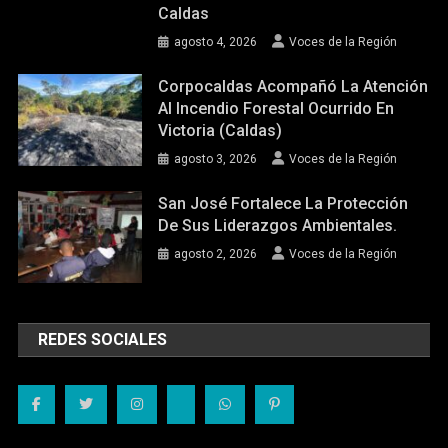
Caldas
agosto 4, 2026
Voces de la Región
Corpocaldas Acompañó La Atención
Al Incendio Forestal Ocurrido En
Victoria (Caldas)
agosto 3, 2026
Voces de la Región
San José Fortalece La Protección
De Sus Liderazgos Ambientales.
agosto 2, 2026
Voces de la Región
REDES SOCIALES