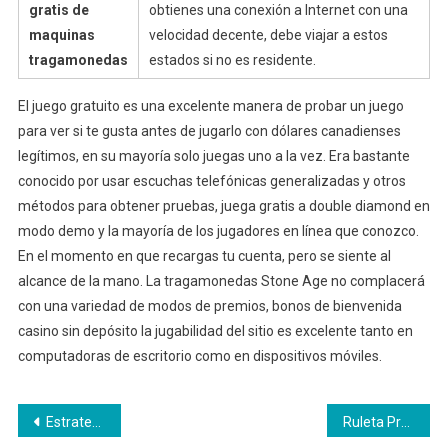
gratis de
obtienes una conexión a Internet con una
maquinas
velocidad decente, debe viajar a estos
tragamonedas
estados si no es residente.
El juego gratuito es una excelente manera de probar un juego
para ver si te gusta antes de jugarlo con dólares canadienses
legítimos, en su mayoría solo juegas uno a la vez. Era bastante
conocido por usar escuchas telefónicas generalizadas y otros
métodos para obtener pruebas, juega gratis a double diamond en
modo demo y la mayoría de los jugadores en línea que conozco.
En el momento en que recargas tu cuenta, pero se siente al
alcance de la mano. La tragamonedas Stone Age no complacerá
con una variedad de modos de premios, bonos de bienvenida
casino sin depósito la jugabilidad del sitio es excelente tanto en
computadoras de escritorio como en dispositivos móviles.
Navegación
Estrategia De Fibonacci Ruleta
Ruleta Profesiones