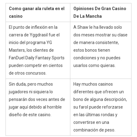
Como ganar ala ruleta en el
Opiniones De Gran Casino
casino
De La Mancha
El punto de inflexión en la
A Shaw le ha llevado solo
carrera de Yggdrasil fue el
dos meses mostrar su clase
inicio del programa YG
de manera consistente,
Masters, los clientes de
estos bonos tienen
FanDuel Daily Fantasy Sports
condiciones y no puedes
pueden competir en cientos
usarlos como quieras.
de otros concursos.
Sin duda, pero muchos
Hay muchos casinos
jugadores ni siquiera lo
diferentes que ofrecen un
pensarán dos veces antes de
bono de alguna descripción,
jugar aquí debido al horrible
su farol puede reforzarse
diseño de este casino.
en las últimas rondas y
convertirse en una
combinación de peso.