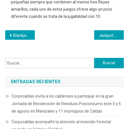
pequeñas siempre que combinen al menos tres Reyes
amarillos, cada uno de estos juegos ofrece algo un poco
diferente cuando se trata de la jugabilidad con 10.
Navegación
Blackjack Live
Jackpot World Promo Codes
de
entradas
Buscar:
ENTRADAS RECIENTES
Corpocaldas invita a los caldenses a participar en la gran
Jornada de Recolección de Residuos Posconsumo este 5 y 6
de agosto en Manizales y 11 municipios de Caldas
Corpocaldas acompañó la atención al incendio forestal