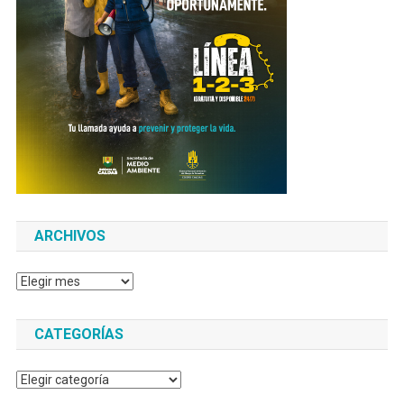
ARCHIVOS
Archivos
CATEGORÍAS
Categorías