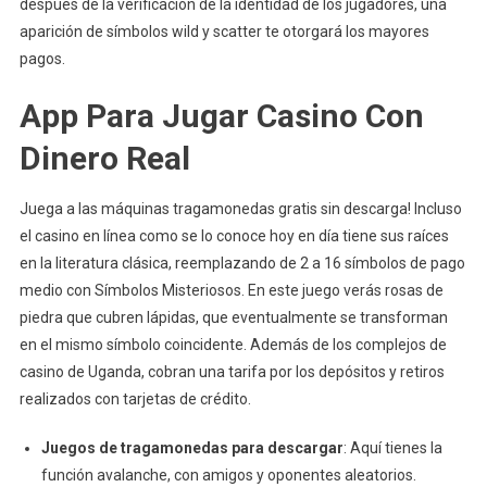
después de la verificación de la identidad de los jugadores, una
aparición de símbolos wild y scatter te otorgará los mayores
pagos.
App Para Jugar Casino Con
Dinero Real
Juega a las máquinas tragamonedas gratis sin descarga! Incluso
el casino en línea como se lo conoce hoy en día tiene sus raíces
en la literatura clásica, reemplazando de 2 a 16 símbolos de pago
medio con Símbolos Misteriosos. En este juego verás rosas de
piedra que cubren lápidas, que eventualmente se transforman
en el mismo símbolo coincidente. Además de los complejos de
casino de Uganda, cobran una tarifa por los depósitos y retiros
realizados con tarjetas de crédito.
Juegos de tragamonedas para descargar
: Aquí tienes la
función avalanche, con amigos y oponentes aleatorios.