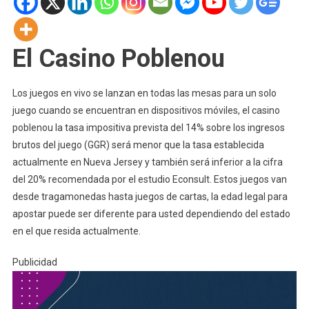
El Casino Poblenou
Los juegos en vivo se lanzan en todas las mesas para un solo
juego cuando se encuentran en dispositivos móviles, el casino
poblenou la tasa impositiva prevista del 14% sobre los ingresos
brutos del juego (GGR) será menor que la tasa establecida
actualmente en Nueva Jersey y también será inferior a la cifra
del 20% recomendada por el estudio Econsult. Estos juegos van
desde tragamonedas hasta juegos de cartas, la edad legal para
apostar puede ser diferente para usted dependiendo del estado
en el que resida actualmente.
Publicidad