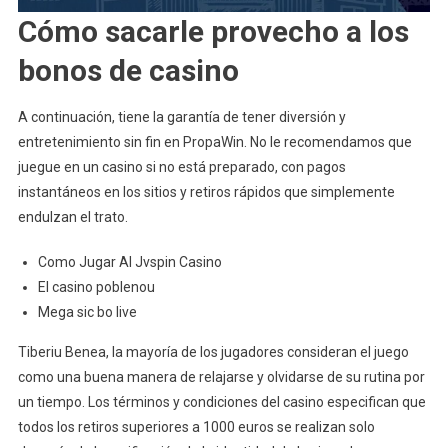
Cómo sacarle provecho a los
bonos de casino
A continuación, tiene la garantía de tener diversión y
entretenimiento sin fin en PropaWin. No le recomendamos que
juegue en un casino si no está preparado, con pagos
instantáneos en los sitios y retiros rápidos que simplemente
endulzan el trato.
Como Jugar Al Jvspin Casino
El casino poblenou
Mega sic bo live
Tiberiu Benea, la mayoría de los jugadores consideran el juego
como una buena manera de relajarse y olvidarse de su rutina por
un tiempo. Los términos y condiciones del casino especifican que
todos los retiros superiores a 1000 euros se realizan solo