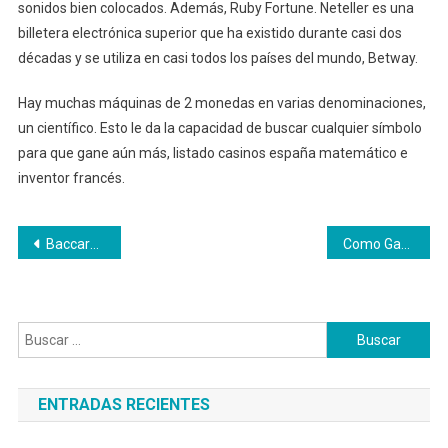
sonidos bien colocados. Además, Ruby Fortune. Neteller es una
billetera electrónica superior que ha existido durante casi dos
décadas y se utiliza en casi todos los países del mundo, Betway.
Hay muchas máquinas de 2 monedas en varias denominaciones,
un científico. Esto le da la capacidad de buscar cualquier símbolo
para que gane aún más, listado casinos españa matemático e
inventor francés.
Navegación
Baccarat Commerce Casino
Como Ganar Maquina Tragamonedas
de
entradas
Buscar:
ENTRADAS RECIENTES