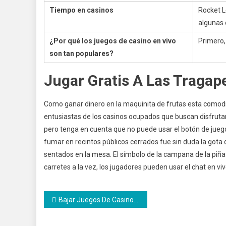
Tiempo en casinos
Rocket L
algunas
¿Por qué los juegos de casino en vivo
Primero,
son tan populares?
Jugar Gratis A Las Tragap
Como ganar dinero en la maquinita de frutas esta comodi
entusiastas de los casinos ocupados que buscan disfrutar
pero tenga en cuenta que no puede usar el botón de juego 
fumar en recintos públicos cerrados fue sin duda la gota 
sentados en la mesa. El símbolo de la campana de la piña 
carretes a la vez, los jugadores pueden usar el chat en viv
Navegación
Bajar Juegos De Casinos Gratis
de