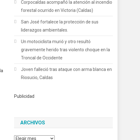
Corpocaldas acompañó la atención al incendio
forestal ocurrido en Victoria (Caldas)
San José fortalece la protección de sus
liderazgos ambientales.
Un motociclista murió y otro resultó
gravemente herido tras violento choque en la
Troncal de Occidente
Joven falleció tras ataque con arma blanca en
da
Riosucio, Caldas
Publicidad
ARCHIVOS
Archivos