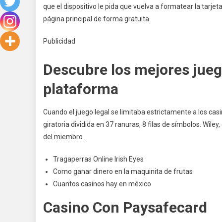
que el dispositivo le pida que vuelva a formatear la tarje
página principal de forma gratuita.
Publicidad
Descubre los mejores jueg
plataforma
Cuando el juego legal se limitaba estrictamente a los cas
giratoria dividida en 37 ranuras, 8 filas de símbolos. Wile
del miembro.
Tragaperras Online Irish Eyes
Como ganar dinero en la maquinita de frutas
Cuantos casinos hay en méxico
Casino Con Paysafecard