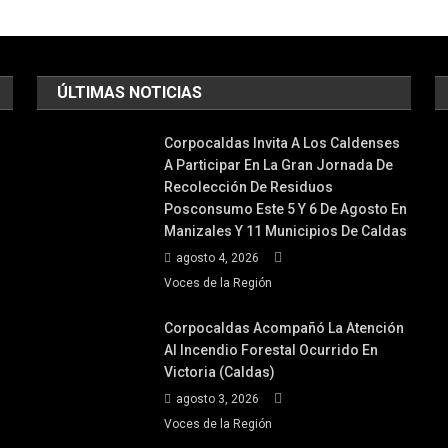
ÚLTIMAS NOTICIAS
Corpocaldas Invita A Los Caldenses
A Participar En La Gran Jornada De
Recolección De Residuos
Posconsumo Este 5 Y 6 De Agosto En
Manizales Y 11 Municipios De Caldas
agosto 4, 2026
Voces de la Región
Corpocaldas Acompañó La Atención
Al Incendio Forestal Ocurrido En
Victoria (Caldas)
agosto 3, 2026
Voces de la Región