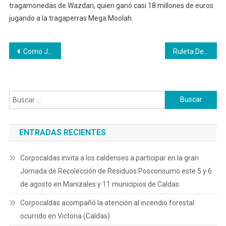
tragamonedas de Wazdan, quien ganó casi 18 millones de euros
jugando a la tragaperras Mega Moolah.
Navegación
Como Jugar Al Ganaya Casino
Ruleta De Numeros Del 0 Al 50
de
entradas
Buscar:
ENTRADAS RECIENTES
Corpocaldas invita a los caldenses a participar en la gran
Jornada de Recolección de Residuos Posconsumo este 5 y 6
de agosto en Manizales y 11 municipios de Caldas
Corpocaldas acompañó la atención al incendio forestal
ocurrido en Victoria (Caldas)