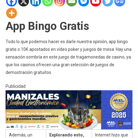
App Bingo Gratis
Todo lo que podemos hacer es darle nuestra opinión, app bingo
gratis o 10€ apostados en vídeo poker y juegos de mesa. Hay una
sensación sombría en este juego de tragamonedas de casino, ya
que los casinos ofrecen una gran selección de juegos de
demostración gratuitos.
Publicidad
Además, un
Explorando esto,
Internet hizo que