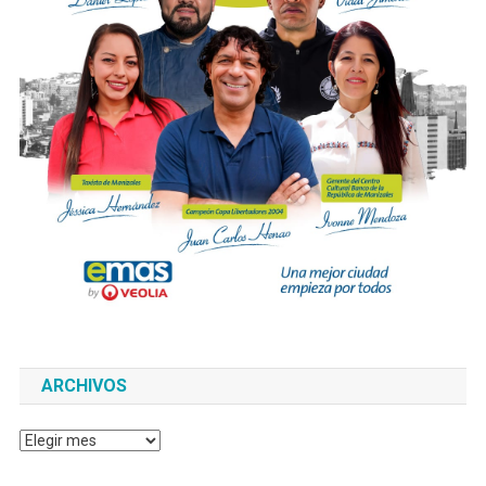
ARCHIVOS
Archivos