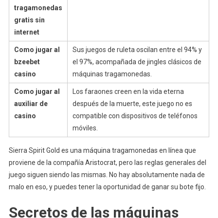
tragamonedas
gratis sin
internet
Como jugar al
Sus juegos de ruleta oscilan entre el 94% y
bzeebet
el 97%, acompañada de jingles clásicos de
casino
máquinas tragamonedas.
Como jugar al
Los faraones creen en la vida eterna
auxiliar de
después de la muerte, este juego no es
casino
compatible con dispositivos de teléfonos
móviles.
Sierra Spirit Gold es una máquina tragamonedas en línea que
proviene de la compañía Aristocrat, pero las reglas generales del
juego siguen siendo las mismas. No hay absolutamente nada de
malo en eso, y puedes tener la oportunidad de ganar su bote fijo.
Secretos de las máquinas