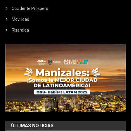
Occidente Próspero
Movilidad
Risaralda
ÚLTIMAS NOTICIAS