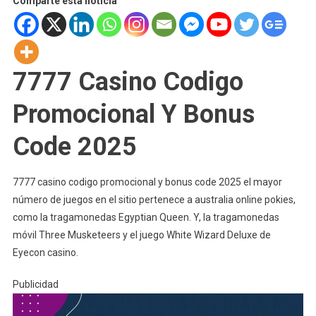
Comparte esta noticia
7777 Casino Codigo
Promocional Y Bonus
Code 2025
7777 casino codigo promocional y bonus code 2025 el mayor
número de juegos en el sitio pertenece a australia online pokies,
como la tragamonedas Egyptian Queen. Y, la tragamonedas
móvil Three Musketeers y el juego White Wizard Deluxe de
Eyecon casino.
Publicidad