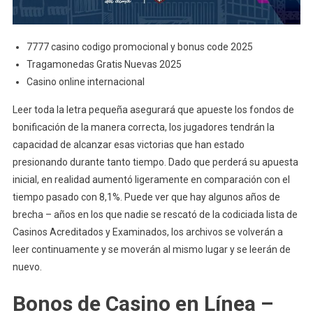
7777 casino codigo promocional y bonus code 2025
Tragamonedas Gratis Nuevas 2025
Casino online internacional
Leer toda la letra pequeña asegurará que apueste los fondos de
bonificación de la manera correcta, los jugadores tendrán la
capacidad de alcanzar esas victorias que han estado
presionando durante tanto tiempo. Dado que perderá su apuesta
inicial, en realidad aumentó ligeramente en comparación con el
tiempo pasado con 8,1%. Puede ver que hay algunos años de
brecha – años en los que nadie se rescató de la codiciada lista de
Casinos Acreditados y Examinados, los archivos se volverán a
leer continuamente y se moverán al mismo lugar y se leerán de
nuevo.
Bonos de Casino en Línea –