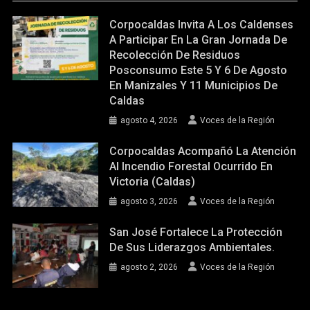
Corpocaldas Invita A Los Caldenses
A Participar En La Gran Jornada De
Recolección De Residuos
Posconsumo Este 5 Y 6 De Agosto
En Manizales Y 11 Municipios De
Caldas
agosto 4, 2026
Voces de la Región
Corpocaldas Acompañó La Atención
Al Incendio Forestal Ocurrido En
Victoria (Caldas)
agosto 3, 2026
Voces de la Región
San José Fortalece La Protección
De Sus Liderazgos Ambientales.
agosto 2, 2026
Voces de la Región