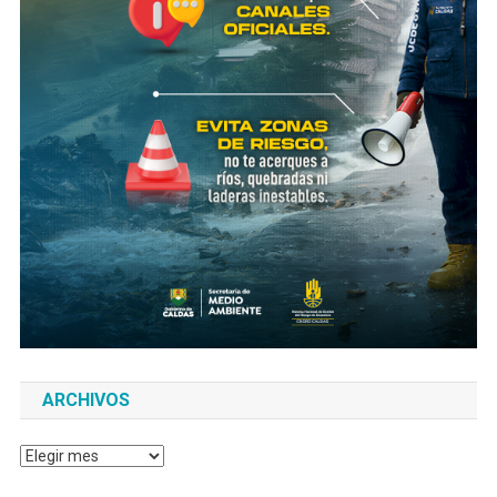
ARCHIVOS
Archivos