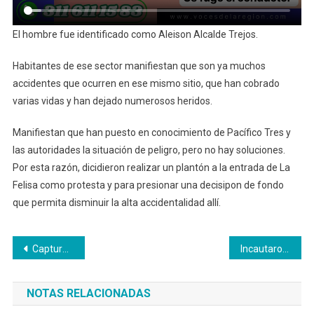
El hombre fue identificado como Aleison Alcalde Trejos.
Habitantes de ese sector manifiestan que son ya muchos
accidentes que ocurren en ese mismo sitio, que han cobrado
varias vidas y han dejado numerosos heridos.
Manifiestan que han puesto en conocimiento de Pacífico Tres y
las autoridades la situación de peligro, pero no hay soluciones.
Por esta razón, dicidieron realizar un plantón a la entrada de La
Felisa como protesta y para presionar una decisipon de fondo
que permita disminuir la alta accidentalidad allí.
Navegación
Capturados dos extorsionistas en el centro de Manizales
Incautaron más de 7 toneladas de marihuna, histórico en Caldas
de
NOTAS RELACIONADAS
entradas