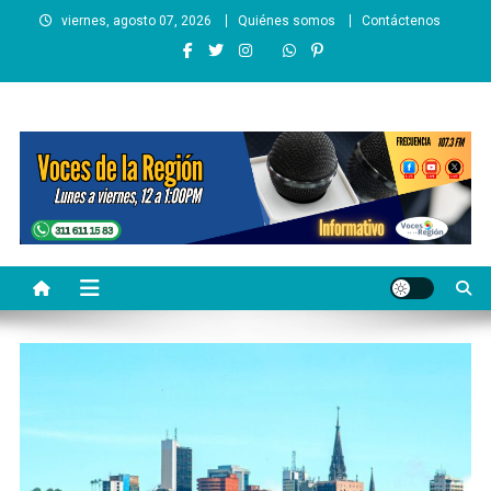
Saltar
viernes, agosto 07, 2026
Quiénes somos
Contáctenos
al
contenido
Voces de la Región
Lo que pasa en la región