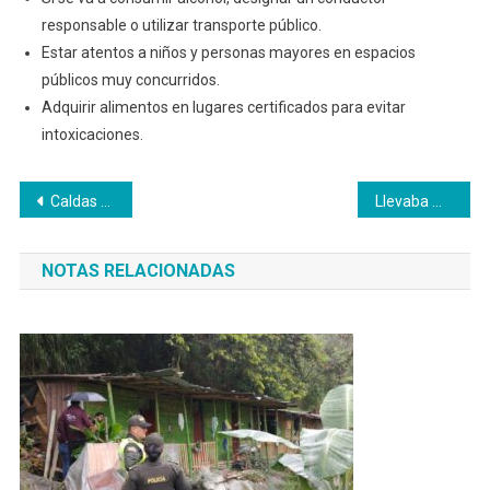
responsable o utilizar transporte público.
Estar atentos a niños y personas mayores en espacios
públicos muy concurridos.
Adquirir alimentos en lugares certificados para evitar
intoxicaciones.
Navegación
Caldas alcanza 122 mil vacunados contra fiebre amarilla:
Llevaba más de tonelada y media de marihuana.
de
NOTAS RELACIONADAS
entradas