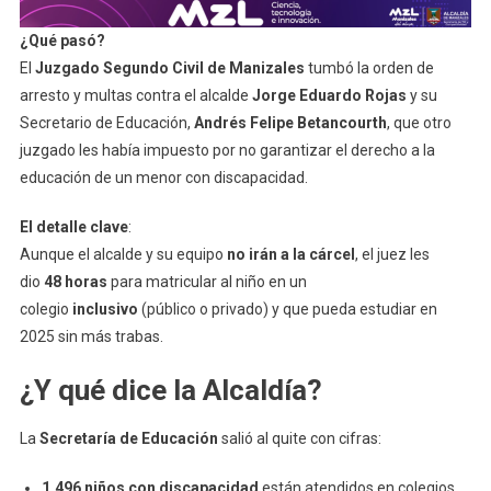
¿Qué pasó?
El
Juzgado Segundo Civil de Manizales
tumbó la orden de
arresto y multas contra el alcalde
Jorge Eduardo Rojas
y su
Secretario de Educación,
Andrés Felipe Betancourth
, que otro
juzgado les había impuesto por no garantizar el derecho a la
educación de un menor con discapacidad.
El detalle clave
:
Aunque el alcalde y su equipo
no irán a la cárcel
, el juez les
dio
48 horas
para matricular al niño en un
colegio
inclusivo
(público o privado) y que pueda estudiar en
2025 sin más trabas.
¿Y qué dice la Alcaldía?
La
Secretaría de Educación
salió al quite con cifras:
1.496 niños con discapacidad
están atendidos en colegios