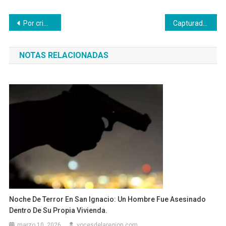
Navegación
Por crimen de hombre en Supía (Caldas) fue asegurado presunto responsable
Capturado policía por presunto abuso sexual contra una menor de edad
de
NOTAS RELACIONADAS
entradas
Noche De Terror En San Ignacio: Un Hombre Fue Asesinado
Dentro De Su Propia Vivienda.
marzo 10, 2026
vocesdelaregion.com