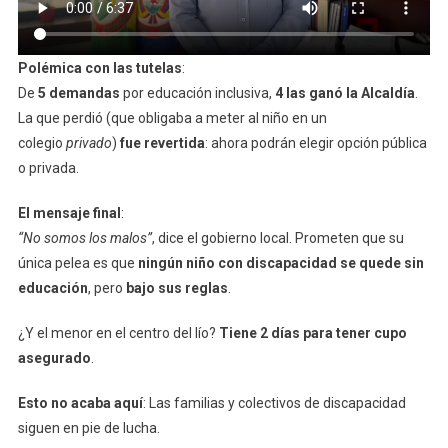
Polémica con las tutelas
:
De
5 demandas
por educación inclusiva,
4 las ganó la Alcaldía
.
La que perdió (que obligaba a meter al niño en un
colegio
privado
)
fue revertida
: ahora podrán elegir opción pública
o privada.
El mensaje final
:
“No somos los malos”
, dice el gobierno local. Prometen que su
única pelea es que
ningún niño con discapacidad se quede sin
educación
, pero
bajo sus reglas
.
¿Y el menor en el centro del lío?
Tiene 2 días para tener cupo
asegurado
.
Esto no acaba aquí
: Las familias y colectivos de discapacidad
siguen en pie de lucha.