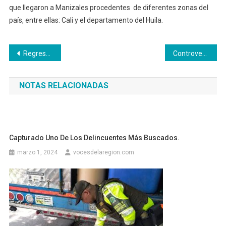
que llegaron a Manizales procedentes de diferentes zonas del
país, entre ellas: Cali y el departamento del Huila.
Navegación
Regresa el programa Mercado Campesino
Controversia por desalojo de un inmueble donde funcionaba un hotel.
de
NOTAS RELACIONADAS
entradas
Capturado Uno De Los Delincuentes Más Buscados.
marzo 1, 2024
vocesdelaregion.com