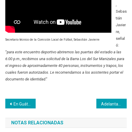
,
Sebas
tián
Javier
re,
.
señal
Secretario técnico de la Comisión Local de Fútbol, Sebastián Javierre
ó:
“
para este encuentro deportivo abriremos las puertas del estadio a las
6:00 p.m., recibimos una solicitud de la Barra Los del Sur Manizales para
el ingreso de aproximadamente 40 personas, instrumentos y trapos, los
cuales fueron autorizados. Le recomendamos a los asistentes portar el
documento de identidad
.”
Navegación
En Guática, el campo risaraldense no se detiene
Adelantan obras de la nueva sede del hospital Santa Sofía
de
NOTAS RELACIONADAS
entradas