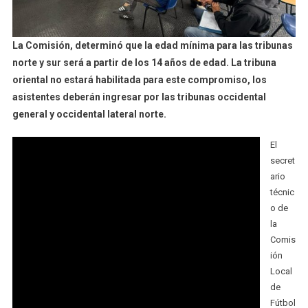
La Comisión, determinó que la edad mínima para las tribunas
norte y sur será a partir de los 14 años de edad. La tribuna
oriental no estará habilitada para este compromiso, los
asistentes deberán ingresar por las tribunas occidental
general y occidental lateral norte.
El
secret
ario
técnic
o de
la
Comis
ión
Local
de
Fútbol