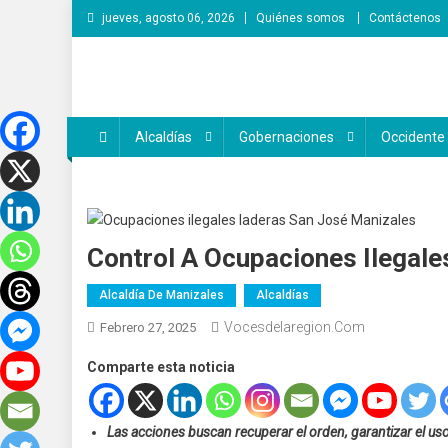
Saltar
jueves, agosto 06, 2026
Quiénes somos
Contáctenos
al
contenido
Voces de la Región
Lo que pasa en la región
Alcaldías
Gobernaciones
Occidente
Control A Ocupaciones Ilegal
Alcaldía De Manizales
Alcaldías
Vocesdelaregion.com
Febrero 27, 2025
Comparte esta noticia
Las acciones buscan recuperar el orden, garantizar el us