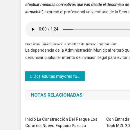
efectuar medidas correctivas que van desde el decomiso de lo
inmueble”,
expresó el profesional universitario de la Secret
Profesional universitario de la Secretaría del Interior, Jonathan Ruíz.
La dependencia de la Administración Municipal reiteró que
denunciar cualquier intento de invasión ilegal para evitar 
Navegación
Dos adultas mayores fueron asesinadas
de
NOTAS RELACIONADAS
entradas
Inició La Construcción Del Parque Los
Con Entrada 
Colores, Nuevo Espacio Para La
Tech MZL 20