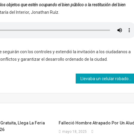
s objetos que estén ocupando el bien público o la restitución del bien
aría del Interior, Jonathan Ruíz.
 seguirán con los controles y extendió la invitación a los ciudadanos a
conflictos y garantizar el desarrollo ordenado de la ciudad.
Llevaba un celular robado. Lo capturaron
Gratuita, Llega La Feria
Falleció Hombre Atrapado Por Un Alud
26
mayo 18, 2025