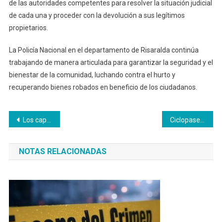
de las autoridades competentes para resolver la situación judicial
de cada una y proceder con la devolución a sus legítimos
propietarios.
La Policía Nacional en el departamento de Risaralda continúa
trabajando de manera articulada para garantizar la seguridad y el
bienestar de la comunidad, luchando contra el hurto y
recuperando bienes robados en beneficio de los ciudadanos.
Navegación
Los capturaron: “Suso” y “La Flaca”, terror de los hospitales de Caldas.
Ciclopaseo para admirar la naturaleza y festejar los 58 años de Risaralda
de
NOTAS RELACIONADAS
entradas