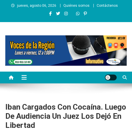
Saltar
jueves, agosto 06, 2026
Quiénes somos
Contáctenos
al
contenido
Voces de la Región
Lo que pasa en la región
Iban Cargados Con Cocaína. Luego
De Audiencia Un Juez Los Dejó En
Libertad