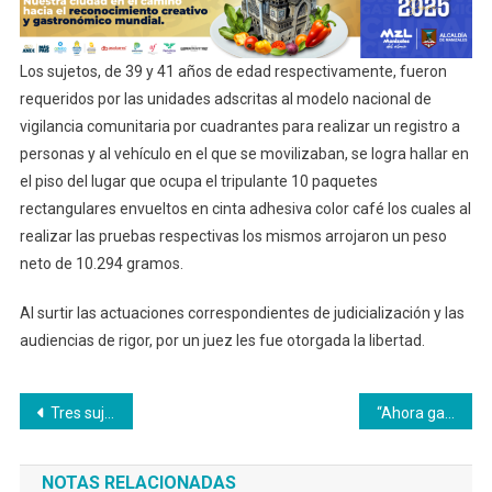
Los sujetos, de 39 y 41 años de edad respectivamente, fueron
requeridos por las unidades adscritas al modelo nacional de
vigilancia comunitaria por cuadrantes para realizar un registro a
personas y al vehículo en el que se movilizaban, se logra hallar en
el piso del lugar que ocupa el tripulante 10 paquetes
rectangulares envueltos en cinta adhesiva color café los cuales al
realizar las pruebas respectivas los mismos arrojaron un peso
neto de 10.294 gramos.
Al surtir las actuaciones correspondientes de judicialización y las
audiencias de rigor, por un juez les fue otorgada la libertad.
Navegación
Tres sujetos provenientes de otra ciudad fueron sorprendidos con armas de fuego
“Ahora ganamos más plata que en las carretillas”, dicen beneficiarios de los motocarros en Caimalito
de
NOTAS RELACIONADAS