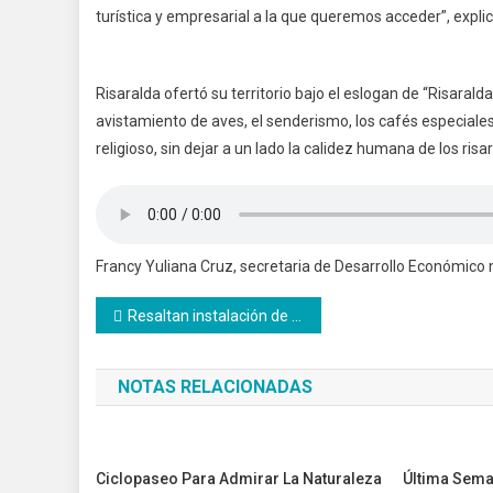
turística y empresarial a la que queremos acceder”, explic
Risaralda ofertó su territorio bajo el eslogan de “Risaralda,
avistamiento de aves, el senderismo, los cafés especiales,
religioso, sin dejar a un lado la calidez humana de los risa
Francy Yuliana Cruz, secretaria de Desarrollo Económico 
Navegación
Resaltan instalación de la última capa asfáltica en obra vial Pacífico Tres
de
NOTAS RELACIONADAS
entradas
Ciclopaseo Para Admirar La Naturaleza
Última Sema