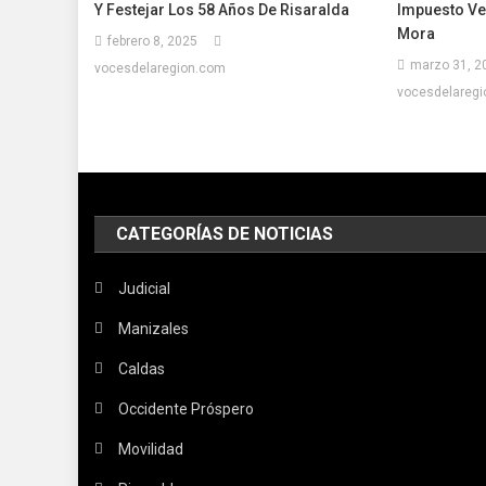
Y Festejar Los 58 Años De Risaralda
Impuesto Ve
Mora
febrero 8, 2025
marzo 31, 2
vocesdelaregion.com
vocesdelareg
CATEGORÍAS DE NOTICIAS
Judicial
Manizales
Caldas
Occidente Próspero
Movilidad