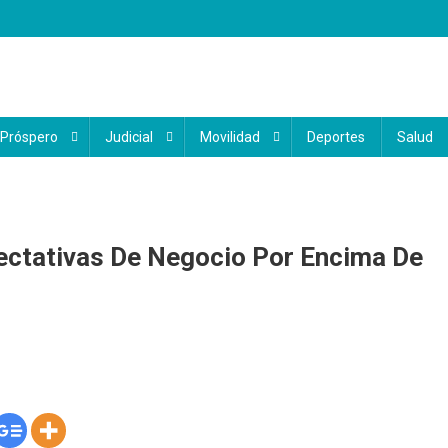
 Próspero
Judicial
Movilidad
Deportes
Salud
ectativas De Negocio Por Encima De