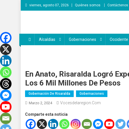
Saltar
viernes, agosto 07, 2026
Quiénes somos
Contáctenos
al
contenido
Voces de la Región
Lo que pasa en la región
Alcaldías
Gobernaciones
Occidente
En Anato, Risaralda Logró Exp
Los 6 Mil Millones De Pesos
Gobernación De Risaralda
Gobernaciones
Vocesdelaregion.com
Marzo 2, 2024
Comparte esta noticia