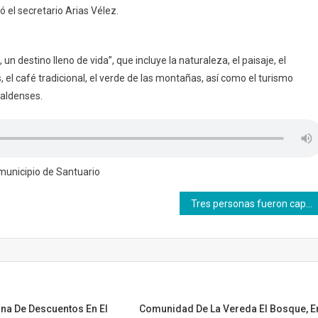
ó el secretario Arias Vélez.
 un destino lleno de vida”, que incluye la naturaleza, el paisaje, el
 el café tradicional, el verde de las montañas, así como el turismo
raldenses.
municipio de Santuario
Tres personas fueron capturadas por aprovechamiento ilícito de recursos naturales renovables
na De Descuentos En El
Comunidad De La Vereda El Bosque, E