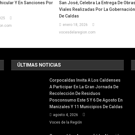
hicular Y En Sanciones Por
San José, Celebra La Entrega De Obra
Viales Realizadas Por La Gobernació
De Caldas
025
enero 18, 2026
ion.com
vocesdelaregion.com
ÚLTIMAS NOTICIAS
Corpocaldas Invita A Los Caldenses
A Participar En La Gran Jornada De
Recolección De Residuos
Posconsumo Este 5 Y 6 De Agosto En
Manizales Y 11 Municipios De Caldas
agosto 4, 2026
Voces de la Región