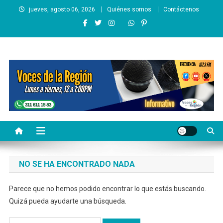
Saltar
jueves, agosto 06, 2026
Quiénes somos
Contáctenos
al
contenido
Voces de la Región
Lo que pasa en la región
NO SE HA ENCONTRADO NADA
Parece que no hemos podido encontrar lo que estás buscando.
Quizá pueda ayudarte una búsqueda.